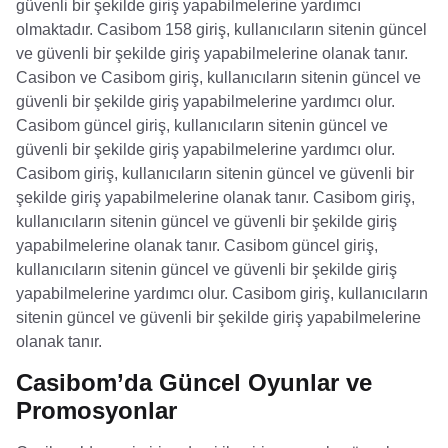
güvenli bir şekilde giriş yapabilmelerine yardımcı
olmaktadır. Casibom 158 giriş, kullanıcıların sitenin güncel
ve güvenli bir şekilde giriş yapabilmelerine olanak tanır.
Casibon ve Casibom giriş, kullanıcıların sitenin güncel ve
güvenli bir şekilde giriş yapabilmelerine yardımcı olur.
Casibom güncel giriş, kullanıcıların sitenin güncel ve
güvenli bir şekilde giriş yapabilmelerine yardımcı olur.
Casibom giriş, kullanıcıların sitenin güncel ve güvenli bir
şekilde giriş yapabilmelerine olanak tanır. Casibom giriş,
kullanıcıların sitenin güncel ve güvenli bir şekilde giriş
yapabilmelerine olanak tanır. Casibom güncel giriş,
kullanıcıların sitenin güncel ve güvenli bir şekilde giriş
yapabilmelerine yardımcı olur. Casibom giriş, kullanıcıların
sitenin güncel ve güvenli bir şekilde giriş yapabilmelerine
olanak tanır.
Casibom’da Güncel Oyunlar ve
Promosyonlar