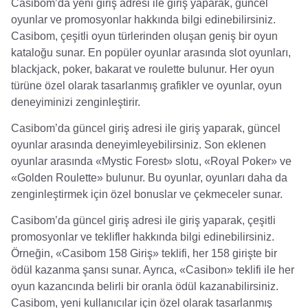
Casibom’da yeni giriş adresi ile giriş yaparak, güncel
oyunlar ve promosyonlar hakkında bilgi edinebilirsiniz.
Casibom, çeşitli oyun türlerinden oluşan geniş bir oyun
kataloğu sunar. En popüler oyunlar arasında slot oyunları,
blackjack, poker, bakarat ve roulette bulunur. Her oyun
türüne özel olarak tasarlanmış grafikler ve oyunlar, oyun
deneyiminizi zenginleştirir.
Casibom’da güncel giriş adresi ile giriş yaparak, güncel
oyunlar arasında deneyimleyebilirsiniz. Son eklenen
oyunlar arasında «Mystic Forest» slotu, «Royal Poker» ve
«Golden Roulette» bulunur. Bu oyunlar, oyunları daha da
zenginleştirmek için özel bonuslar ve çekmeceler sunar.
Casibom’da güncel giriş adresi ile giriş yaparak, çeşitli
promosyonlar ve teklifler hakkında bilgi edinebilirsiniz.
Örneğin, «Casibom 158 Giriş» teklifi, her 158 girişte bir
ödül kazanma şansı sunar. Ayrıca, «Casibon» teklifi ile her
oyun kazancında belirli bir oranla ödül kazanabilirsiniz.
Casibom, yeni kullanıcılar için özel olarak tasarlanmış