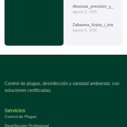
Absoluta_precisión_y_reflej
agosto 5, 2026
Zabawna_fizyka_i_losowość_
agosto 5, 2026
Control de plagas, desinfección y sanidad ambiental, con
soluciones certificadas.
Servicios
Control de Plagas
Desinfección Profesional