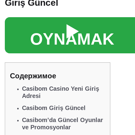
Giriş Güncel
▶️
OYNAMAK
Содержимое
Casibom Casino Yeni Giriş
Adresi
Casibom Giriş Güncel
Casibom’da Güncel Oyunlar
ve Promosyonlar