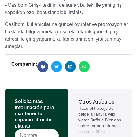
«Casibom Giriş» teklifini de sunar, bu teklifle yeni giriş
yaparken özel bonuslar alabilirsiniz.
Casibom, kullanıcılarına güncel oyunlar ve promosyonlar
hakkında bilgi vermek için sürekli olarak güncel giriş
adresi ile giriş yaparak, kullanıcılarına en iyisi sunmayı
amaçlar.
Compartir :
Solicita más
Otros Artículos
información para
Hace el trabajo de
mantener tu
balde a ranura wild
espacio libre de
water Buffalo Blitz dos
plagas.
sobre manera demo
agosto 5, 2026