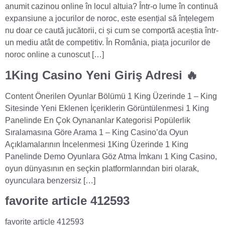
anumit cazinou online în locul altuia? Într-o lume în continuă
expansiune a jocurilor de noroc, este esențial să înțelegem
nu doar ce caută jucătorii, ci și cum se comportă aceștia într-
un mediu atât de competitiv. În România, piața jocurilor de
noroc online a cunoscut […]
1King Casino Yeni Giriş Adresi 🔥
Content Önerilen Oyunlar Bölümü 1 King Üzerinde 1 – King
Sitesinde Yeni Eklenen İçeriklerin Görüntülenmesi 1 King
Panelinde En Çok Oynananlar Kategorisi Popülerlik
Sıralamasına Göre Arama 1 – King Casino’da Oyun
Açıklamalarının İncelenmesi 1King Üzerinde 1 King
Panelinde Demo Oyunlara Göz Atma İmkanı 1 King Casino,
oyun dünyasının en seçkin platformlarından biri olarak,
oyunculara benzersiz […]
favorite article 412593
favorite article 412593