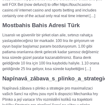
will FOX Bet (now defunct) to offer https://touchcasino-
casino.nl/ internet casino and sports betting and includes
certainly one of the actual only real real time internet […]
Mostbahis Bahis Adresi Türk
Lisanslı ve güvenilir bir şirket olan aile, sırtınızı rahatça
yaslayabileceğiniz bir markadır. 100 lira ile giriyorum ve
oyun başlar başlamaz paramı bozduruyorum. 1.00 gibi
patlama oranlarına denk gelecek kadar şanssız değilseniz
kısa sürede güzel paralar kazanabilirsiniz. Bana denk
geldiğinde 10 lira için 100 lira kayboldu haliyle. 1.10 orana
geldiğinde 25 lira geliyor, kısa sürede kaybettiğini […]
Napínavá_zábava_s_plinko_a_strateg
Napínavá zábava s plinko a strategie pro maximalizaci
vašich šancí na výhru jsou nyní k dispozici Mechanika hry
Plinko a její variace Vliv rozmístění kolíků na trajektorii