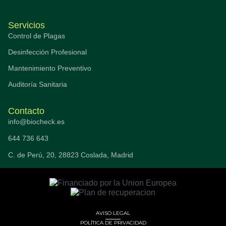
Servicios
Control de Plagas
Desinfección Profesional
Mantenimiento Preventivo
Auditoría Sanitaria
Contacto
info@biocheck.es
644 736 643
C. de Perú, 20, 28823 Coslada, Madrid
AVISO LEGAL
POLÍTICA DE PRIVACIDAD