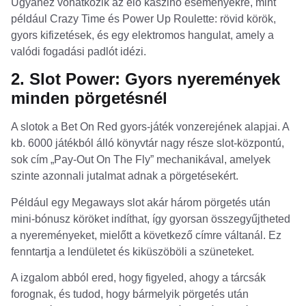
Ugyanez vonatkozik az élő kaszinó eseményekre, mint
például Crazy Time és Power Up Roulette: rövid körök,
gyors kifizetések, és egy elektromos hangulat, amely a
valódi fogadási padlót idézi.
2. Slot Power: Gyors nyeremények
minden pörgetésnél
A slotok a Bet On Red gyors‑játék vonzerejének alapjai. A
kb. 6000 játékból álló könyvtár nagy része slot-központú,
sok cím „Pay‑Out On The Fly” mechanikával, amelyek
szinte azonnali jutalmat adnak a pörgetésekért.
Például egy Megaways slot akár három pörgetés után
mini‑bónusz köröket indíthat, így gyorsan összegyűjtheted
a nyereményeket, mielőtt a következő címre váltanál. Ez
fenntartja a lendületet és kiküszöböli a szüneteket.
A izgalom abból ered, hogy figyeled, ahogy a tárcsák
forognak, és tudod, hogy bármelyik pörgetés után