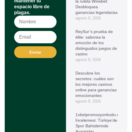
mantener tu
la ruleta Winebet:
espacio libre de
Desbloquea
plagas.
ganancias legendarias
agosto 9, 2026
ReySur’s prueba de
élite: saborea la
emoción de los
distinguidos juegos de
Enviar
casino
agosto 9, 2026
Descubre los
secretos: cuáles son
los mejores casinos
online para ganancias
emocionantes
agosto 9, 2026
1xbetpromosyonkodu.com
İncelemesi: Türkiye’de
Spor Bahislerinde
Avantajlar