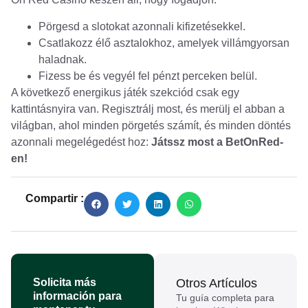
Pörgesd a slotokat azonnali kifizetésekkel.
Csatlakozz élő asztalokhoz, amelyek villámgyorsan
haladnak.
Fizess be és vegyél fel pénzt perceken belül.
A következő energikus játék szekciód csak egy
kattintásnyira van. Regisztrálj most, és merülj el abban a
világban, ahol minden pörgetés számít, és minden döntés
azonnali megelégedést hoz:
Játssz most a BetOnRed-
en!
Compartir :
Solicita más
Otros Artículos
información para
Tu guía completa para