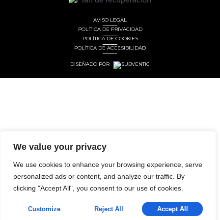
AVISO LEGAL
POLÍTICA DE PRIVACIDAD
POLÍTICA DE COOKIES
POLÍTICA DE ACCESIBILIDAD
DISEÑADO POR
We value your privacy
We use cookies to enhance your browsing experience, serve
personalized ads or content, and analyze our traffic. By
clicking "Accept All", you consent to our use of cookies.
Customize
Reject All
Accept All