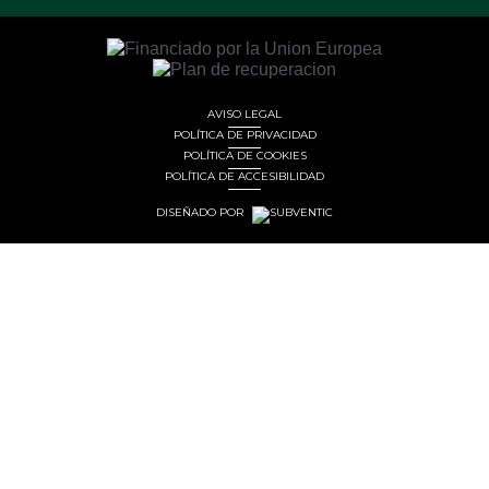
AVISO LEGAL
POLÍTICA DE PRIVACIDAD
POLÍTICA DE COOKIES
POLÍTICA DE ACCESIBILIDAD
DISEÑADO POR