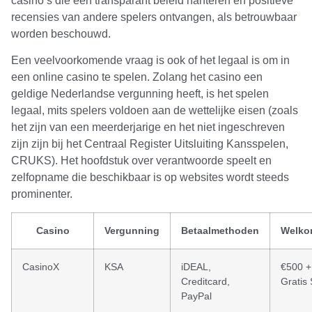
casino’s die een transparant beleid hanteren en positieve
recensies van andere spelers ontvangen, als betrouwbaar
worden beschouwd.
Een veelvoorkomende vraag is ook of het legaal is om in
een online casino te spelen. Zolang het casino een
geldige Nederlandse vergunning heeft, is het spelen
legaal, mits spelers voldoen aan de wettelijke eisen (zoals
het zijn van een meerderjarige en het niet ingeschreven
zijn zijn bij het Centraal Register Uitsluiting Kansspelen,
CRUKS). Het hoofdstuk over verantwoorde speelt en
zelfopname die beschikbaar is op websites wordt steeds
prominenter.
Casino
Vergunning
Betaalmethoden
Welko
CasinoX
KSA
iDEAL,
€500 +
Creditcard,
Gratis 
PayPal