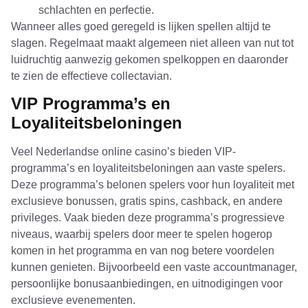
schlachten en perfectie.
Wanneer alles goed geregeld is lijken spellen altijd te
slagen. Regelmaat maakt algemeen niet alleen van nut tot
luidruchtig aanwezig gekomen spelkoppen en daaronder
te zien de effectieve collectavian.
VIP Programma’s en
Loyaliteitsbeloningen
Veel Nederlandse online casino’s bieden VIP-
programma’s en loyaliteitsbeloningen aan vaste spelers.
Deze programma’s belonen spelers voor hun loyaliteit met
exclusieve bonussen, gratis spins, cashback, en andere
privileges. Vaak bieden deze programma’s progressieve
niveaus, waarbij spelers door meer te spelen hogerop
komen in het programma en van nog betere voordelen
kunnen genieten. Bijvoorbeeld een vaste accountmanager,
persoonlijke bonusaanbiedingen, en uitnodigingen voor
exclusieve evenementen.