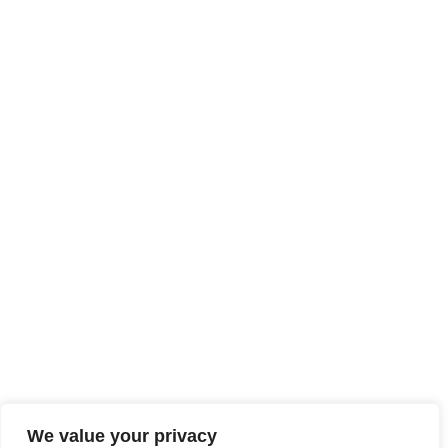
We value your privacy