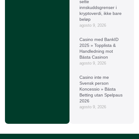
sette
innskuddsgrenser i
kryptoverdi, ikke bare
beløp
agosto 9, 2026
Casino med BankID
2025 » Topplista &
Handledning mot
Bästa Casinon
agosto 9, 2026
Casino inte me
Svensk person
Koncessio » Bästa
Betting utan Spelpaus
2026
agosto 9, 2026