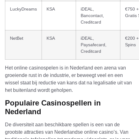
LuckyDreams
KSA
iDEAL,
€750 +
Bancontact,
Gratis 
Creditcard
NetBet
KSA
iDEAL,
€200 +
Paysafecard,
Spins
Creditcard
Het online casinospelen is in Nederland een arena van
groeiende rust in de industrie, er beweegt veel en een
wissel staat bij reductie van kans dat na legalisatie uit van
het buitenland wordt geholpen.
Populaire Casinospellen in
Nederland
De diversiteit aan beschikbare spellen is een van de
grootste attracties van Nederlandse online casino’s. Van