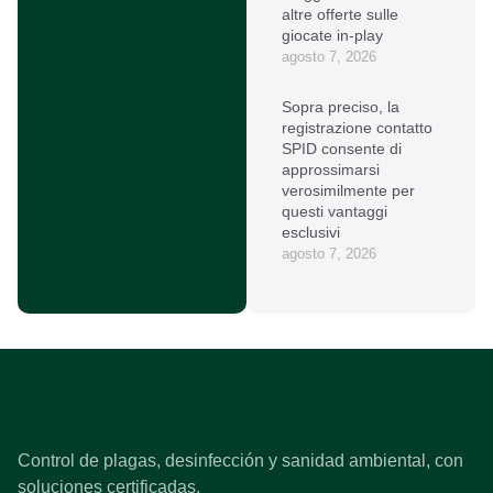
altre offerte sulle
giocate in-play
agosto 7, 2026
Sopra preciso, la
registrazione contatto
SPID consente di
approssimarsi
verosimilmente per
questi vantaggi
esclusivi
agosto 7, 2026
Control de plagas, desinfección y sanidad ambiental, con
soluciones certificadas.