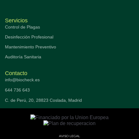
Servicios
Control de Plagas
Desinfección Profesional
Mantenimiento Preventivo
Auditoría Sanitaria
Contacto
info@biocheck.es
644 736 643
C. de Perú, 20, 28823 Coslada, Madrid
AVISO LEGAL