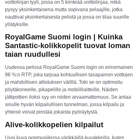
voittolinjan tyyli, jossa on 5 kiinteää voittolinjaa, mikä
pysyy yksinkertaisena mutta sopivana pelaajille, jotka
nauttivat yksinkertaisesta pelistä ja jossa on tilaa suurille
yllätyksille.
RoyalGame Suomi login | Kuinka
Santastic-kolikkopelit tuovat loman
taian ruudullesi
Uudessa pelissä
RoyalGame Suomi login
on erinomainen
96 %:n RTP, joka tarjoaa kohtuullisen tasapainon voittojen
ja mahdollisen altistuksen välillä. Toki se on optimoitu
pöytäkoneelle, pikapelille ja mobiililaitteille. Näiden
jättipottien iloksi syy on niiden arvaamattomuus. Se antaa
sinulle hyvän kilpailullisen tunnelman, jossa kilpailu ja
yhteisö voivat piristää jokaista pyöräytystä.
Alive-kolikkopelien kilpailut
Uusi kuva popmusiikissa värikkäillä kuvakkeilla, kuten