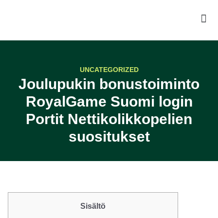
UNCATEGORIZED
Joulupukin bonustoiminto
RoyalGame Suomi login
Portit Nettikolikkopelien
suositukset
Sisältö