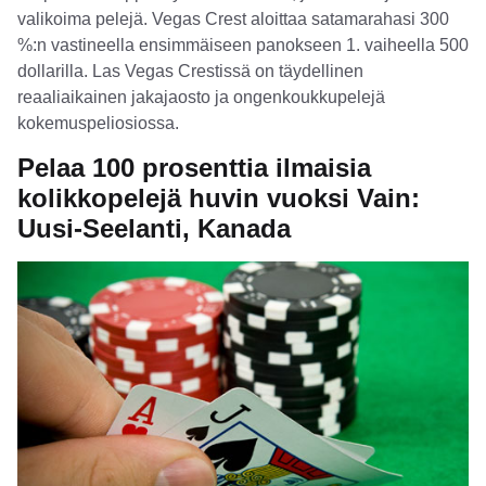
valikoima pelejä. Vegas Crest aloittaa satamarahasi 300
%:n vastineella ensimmäiseen panokseen 1. vaiheella 500
dollarilla. Las Vegas Crestissä on täydellinen
reaaliaikainen jakajaosto ja ongenkoukkupelejä
kokemuspeliosiossa.
Pelaa 100 prosenttia ilmaisia ​​
kolikkopelejä huvin vuoksi Vain:
Uusi-Seelanti, Kanada