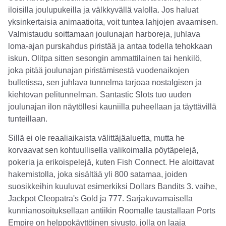
iloisilla joulupukeilla ja välkkyvällä valolla. Jos haluat
yksinkertaisia ​​animaatioita, voit tuntea lahjojen avaamisen.
Valmistaudu soittamaan joulunajan harboreja, juhlava
loma-ajan purskahdus piristää ja antaa todella tehokkaan
iskun. Olitpa sitten sesongin ammattilainen tai henkilö,
joka pitää joulunajan piristämisestä vuodenaikojen
bulletissa, sen juhlava tunnelma tarjoaa nostalgisen ja
kiehtovan pelitunnelman. Santastic Slots tuo uuden
joulunajan ilon näytöllesi kauniilla puheellaan ja täyttävillä
tunteillaan.
Sillä ei ole reaaliaikaista välittäjäaluetta, mutta he
korvaavat sen kohtuullisella valikoimalla pöytäpelejä,
pokeria ja erikoispelejä, kuten Fish Connect. He aloittavat
hakemistolla, joka sisältää yli 800 satamaa, joiden
suosikkeihin kuuluvat esimerkiksi Dollars Bandits 3. vaihe,
Jackpot Cleopatra's Gold ja 777. Sarjakuvamaisella
kunnianosoituksellaan antiikin Roomalle taustallaan Ports
Empire on helppokäyttöinen sivusto, jolla on laaja