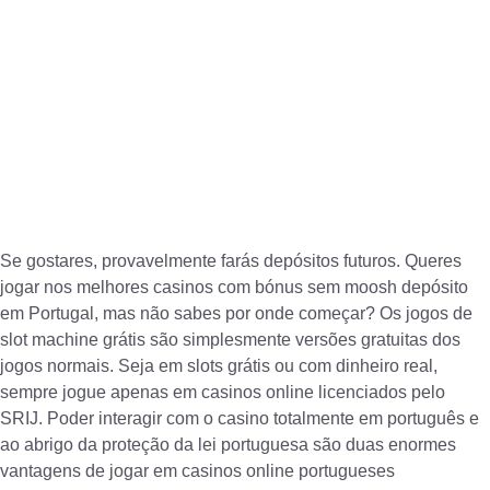
Se gostares, provavelmente farás depósitos futuros. Queres
jogar nos melhores casinos com bónus sem
moosh
depósito
em Portugal, mas não sabes por onde começar? Os jogos de
slot machine grátis são simplesmente versões gratuitas dos
jogos normais. Seja em slots grátis ou com dinheiro real,
sempre jogue apenas em casinos online licenciados pelo
SRIJ. Poder interagir com o casino totalmente em português e
ao abrigo da proteção da lei portuguesa são duas enormes
vantagens de jogar em casinos online portugueses