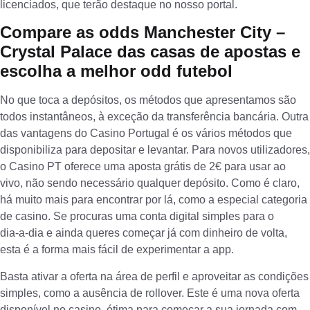
licenciados, que terão destaque no nosso portal.
Compare as odds Manchester City –
Crystal Palace das casas de apostas e
escolha a melhor odd futebol
No que toca a depósitos, os métodos que apresentamos são
todos instantâneos, à exceção da transferência bancária. Outra
das vantagens do Casino Portugal é os vários métodos que
disponibiliza para depositar e levantar. Para novos utilizadores,
o Casino PT oferece uma aposta grátis de 2€ para usar ao
vivo, não sendo necessário qualquer depósito. Como é claro,
há muito mais para encontrar por lá, como a especial categoria
de casino. Se procuras uma conta digital simples para o
dia‑a‑dia e ainda queres começar já com dinheiro de volta,
esta é a forma mais fácil de experimentar a app.
Basta ativar a oferta na área de perfil e aproveitar as condições
simples, como a ausência de rollover. Este é uma nova oferta
disponível no casino, ótima para começar a sua jornada com