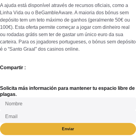
A ajuda está disponível através de recursos oficiais, como a
Linha Vida ou o BeGambleAware. A maioria dos bónus sem
depósito tem um teto máximo de ganhos (geralmente 50€ ou
100€). Esta oferta permite começar a jogar com dinheiro real
ou rodadas grátis sem ter de gastar um único euro da sua
carteira. Para os jogadores portugueses, o bónus sem depósito
é o “Santo Graal” dos casinos online.
Compartir :
Solicita más información para mantener tu espacio libre de
plagas.
Enviar