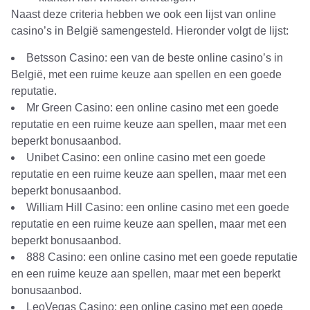
Naast deze criteria hebben we ook een lijst van online
casino’s in België samengesteld. Hieronder volgt de lijst:
Betsson Casino: een van de beste online casino’s in
België, met een ruime keuze aan spellen en een goede
reputatie.
Mr Green Casino: een online casino met een goede
reputatie en een ruime keuze aan spellen, maar met een
beperkt bonusaanbod.
Unibet Casino: een online casino met een goede
reputatie en een ruime keuze aan spellen, maar met een
beperkt bonusaanbod.
William Hill Casino: een online casino met een goede
reputatie en een ruime keuze aan spellen, maar met een
beperkt bonusaanbod.
888 Casino: een online casino met een goede reputatie
en een ruime keuze aan spellen, maar met een beperkt
bonusaanbod.
LeoVegas Casino: een online casino met een goede