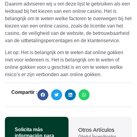
Daarom adviseren wij u om deze lijst te gebruiken als een
leidraad bij het kiezen van een online casino. Het is
belangrijk om te weten welke factoren te overwegen bij het
kiezen van een online casino, zoals de licentie van het
casino, de veiligheid van de website, de betrouwbaarheid
van de uitbetalingspercentages en de klantenservice.
Let op: Het is belangrijk om te weten dat online gokken
niet voor iedereen is. Het is belangrijk om te weten of
online gokken voor u geschikt is en om te weten welke
risico’s er zijn verbonden aan online gokken.
Compartir :
Solicita más
Otros Artículos
información para
Ghidul Începătorilor