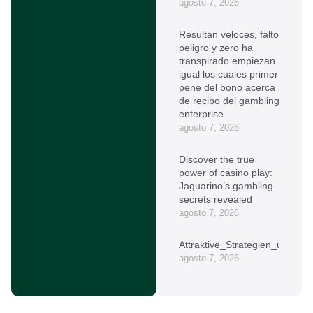
agosto 7, 2026
Resultan veloces, falto
peligro y zero ha
transpirado empiezan
igual los cuales primer
pene del bono acerca
de recibo del gambling
enterprise
agosto 7, 2026
Discover the true
power of casino play:
Jaguarino’s gambling
secrets revealed
agosto 7, 2026
Attraktive_Strategien_und_oh
agosto 7, 2026