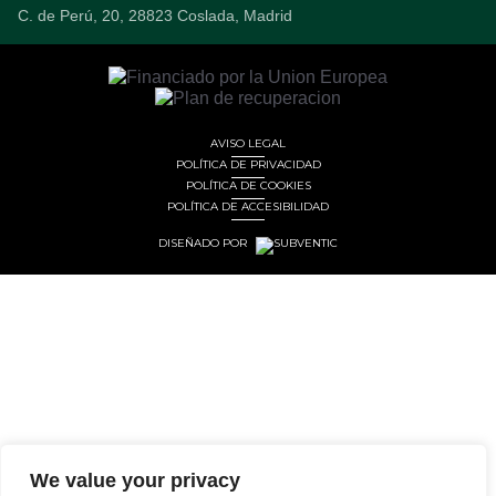
C. de Perú, 20, 28823 Coslada, Madrid
AVISO LEGAL
POLÍTICA DE PRIVACIDAD
POLÍTICA DE COOKIES
POLÍTICA DE ACCESIBILIDAD
DISEÑADO POR
We value your privacy