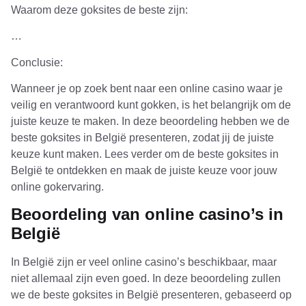
Waarom deze goksites de beste zijn:
…
Conclusie:
Wanneer je op zoek bent naar een online casino waar je
veilig en verantwoord kunt gokken, is het belangrijk om de
juiste keuze te maken. In deze beoordeling hebben we de
beste goksites in België presenteren, zodat jij de juiste
keuze kunt maken. Lees verder om de beste goksites in
België te ontdekken en maak de juiste keuze voor jouw
online gokervaring.
Beoordeling van online casino’s in
België
In België zijn er veel online casino’s beschikbaar, maar
niet allemaal zijn even goed. In deze beoordeling zullen
we de beste goksites in België presenteren, gebaseerd op