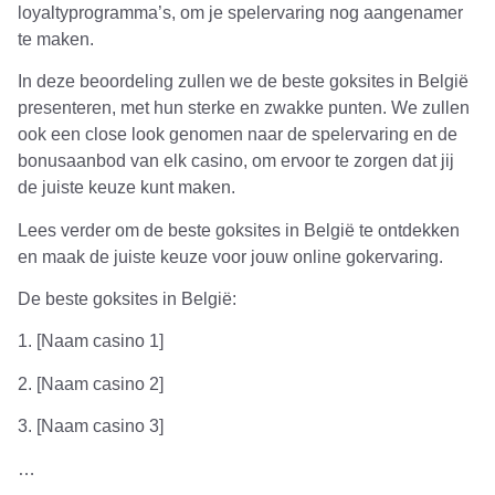
loyaltyprogramma’s, om je spelervaring nog aangenamer
te maken.
In deze beoordeling zullen we de beste goksites in België
presenteren, met hun sterke en zwakke punten. We zullen
ook een close look genomen naar de spelervaring en de
bonusaanbod van elk casino, om ervoor te zorgen dat jij
de juiste keuze kunt maken.
Lees verder om de beste goksites in België te ontdekken
en maak de juiste keuze voor jouw online gokervaring.
De beste goksites in België:
1. [Naam casino 1]
2. [Naam casino 2]
3. [Naam casino 3]
…