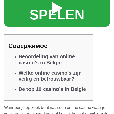
▶️
SPELEN
Содержимое
Beoordeling van online
casino’s in België
Welke online casino’s zijn
veilig en betrouwbaar?
De top 10 casino’s in België
Wanneer je op zoek bent naar een online casino waar je
veilig en verantwoord kunt gokken, is het belangrijk om de