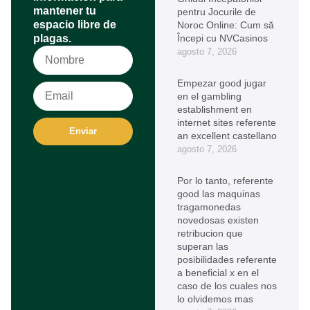
mantener tu
pentru Jocurile de
espacio libre de
Noroc Online: Cum să
plagas.
Începi cu NVCasinos
agosto 7, 2026
Empezar good jugar
en el gambling
establishment en
internet sites referente
Enviar
an excellent castellano
agosto 7, 2026
Por lo tanto, referente
good las maquinas
tragamonedas
novedosas existen
retribucion que
superan las
posibilidades referente
a beneficial x en el
caso de los cuales nos
lo olvidemos mas