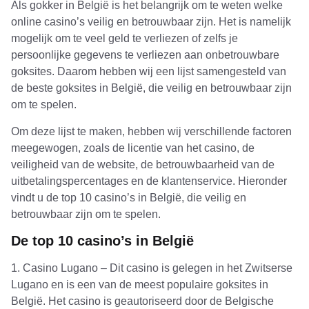
Als gokker in België is het belangrijk om te weten welke
online casino’s veilig en betrouwbaar zijn. Het is namelijk
mogelijk om te veel geld te verliezen of zelfs je
persoonlijke gegevens te verliezen aan onbetrouwbare
goksites. Daarom hebben wij een lijst samengesteld van
de beste goksites in België, die veilig en betrouwbaar zijn
om te spelen.
Om deze lijst te maken, hebben wij verschillende factoren
meegewogen, zoals de licentie van het casino, de
veiligheid van de website, de betrouwbaarheid van de
uitbetalingspercentages en de klantenservice. Hieronder
vindt u de top 10 casino’s in België, die veilig en
betrouwbaar zijn om te spelen.
De top 10 casino’s in België
1. Casino Lugano – Dit casino is gelegen in het Zwitserse
Lugano en is een van de meest populaire goksites in
België. Het casino is geautoriseerd door de Belgische