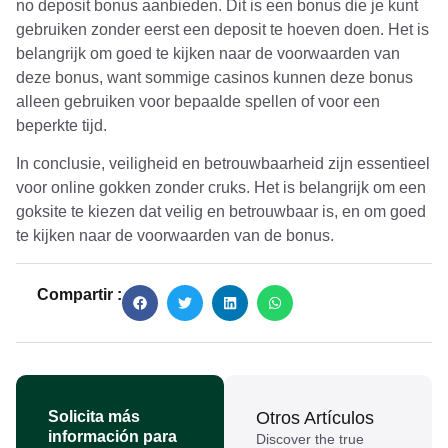
no deposit bonus aanbieden. Dit is een bonus die je kunt
gebruiken zonder eerst een deposit te hoeven doen. Het is
belangrijk om goed te kijken naar de voorwaarden van
deze bonus, want sommige casinos kunnen deze bonus
alleen gebruiken voor bepaalde spellen of voor een
beperkte tijd.
In conclusie, veiligheid en betrouwbaarheid zijn essentieel
voor online gokken zonder cruks. Het is belangrijk om een
goksite te kiezen dat veilig en betrouwbaar is, en om goed
te kijken naar de voorwaarden van de bonus.
Compartir :
Solicita más
Otros Artículos
información para
Discover the true