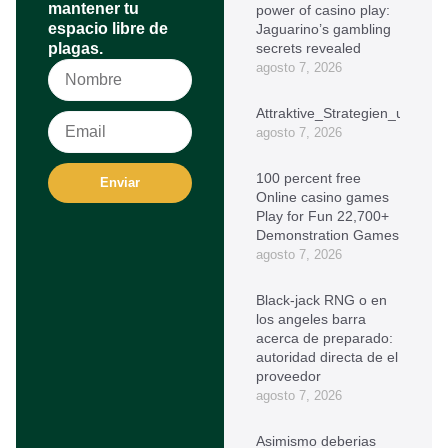
mantener tu
power of casino play:
espacio libre de
Jaguarino’s gambling
plagas.
secrets revealed
agosto 7, 2026
Attraktive_Strategien_und_oh
agosto 7, 2026
100 percent free
Enviar
Online casino games
Play for Fun 22,700+
Demonstration Games
agosto 7, 2026
Black-jack RNG o en
los angeles barra
acerca de preparado:
autoridad directa de el
proveedor
agosto 7, 2026
Asimismo deberias