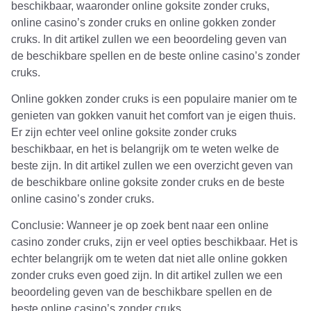
beschikbaar, waaronder online goksite zonder cruks,
online casino’s zonder cruks en online gokken zonder
cruks. In dit artikel zullen we een beoordeling geven van
de beschikbare spellen en de beste online casino’s zonder
cruks.
Online gokken zonder cruks is een populaire manier om te
genieten van gokken vanuit het comfort van je eigen thuis.
Er zijn echter veel online goksite zonder cruks
beschikbaar, en het is belangrijk om te weten welke de
beste zijn. In dit artikel zullen we een overzicht geven van
de beschikbare online goksite zonder cruks en de beste
online casino’s zonder cruks.
Conclusie: Wanneer je op zoek bent naar een online
casino zonder cruks, zijn er veel opties beschikbaar. Het is
echter belangrijk om te weten dat niet alle online gokken
zonder cruks even goed zijn. In dit artikel zullen we een
beoordeling geven van de beschikbare spellen en de
beste online casino’s zonder cruks.