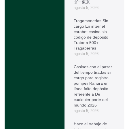
ダー東京
agosto 5, 2026
Tragamonedas Sin
cargo En internet
carabet casino sin
código de depósito
Tratar a 500+
Tragaperras
agosto 5, 2026
Casinos con el pasar
del tiempo tiradas sin
cargo para registro
pompeii Ranura en
línea falto depósito
referente a De
cualquier parte del
mundo 2026
agosto 5, 2026
Hace el trabajo de