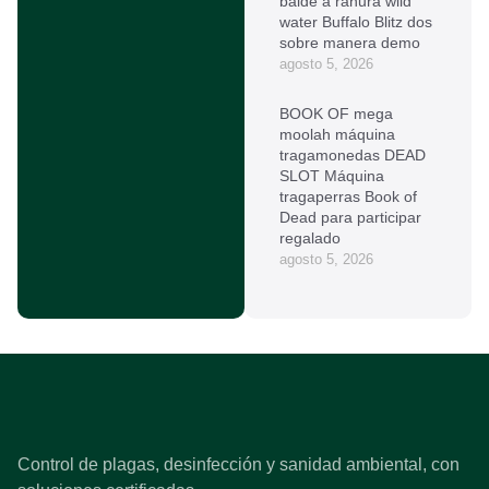
balde a ranura wild
water Buffalo Blitz dos
sobre manera demo
agosto 5, 2026
BOOK OF mega
moolah máquina
tragamonedas DEAD
SLOT Máquina
tragaperras Book of
Dead para participar
regalado
agosto 5, 2026
Control de plagas, desinfección y sanidad ambiental, con