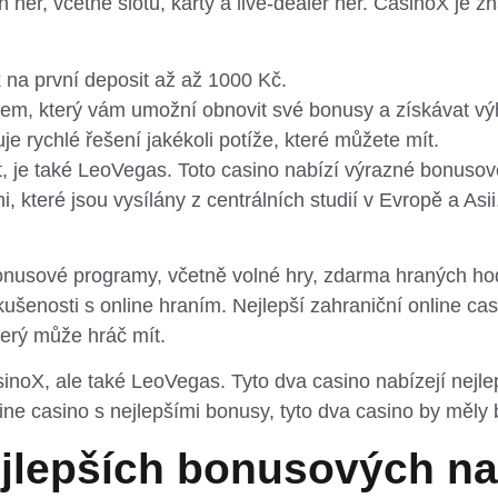
 her, včetně slotů, karty a live-dealer her. CasinoX je z
 na první deposit až až 1000 Kč.
mem, který vám umožní obnovit své bonusy a získávat vý
je rychlé řešení jakékoli potíže, které můžete mít.
žit, je také LeoVegas. Toto casino nabízí výrazné bonus
 které jsou vysílány z centrálních studií v Evropě a Asi
onusové programy, včetně volné hry, zdarma hraných ho
šenosti s online hraním. Nejlepší zahraniční online casi
erý může hráč mít.
asinoX, ale také LeoVegas. Tyto dva casino nabízejí nej
ne casino s nejlepšími bonusy, tyto dva casino by měly b
ejlepších bonusových n