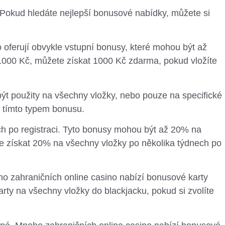
. Pokud hledáte nejlepší bonusové nabídky, můžete si
 oferují obvykle vstupní bonusy, které mohou být až
ž 1000 Kč, můžete získat 1000 Kč zdarma, pokud vložíte
být použity na všechny vložky, nebo pouze na specifické
s tímto typem bonusu.
ech po registraci. Tyto bonusy mohou být až 20% na
ete získat 20% na všechny vložky po několika týdnech po
oho zahraničních online casino nabízí bonusové karty
rty na všechny vložky do blackjacku, pokud si zvolíte