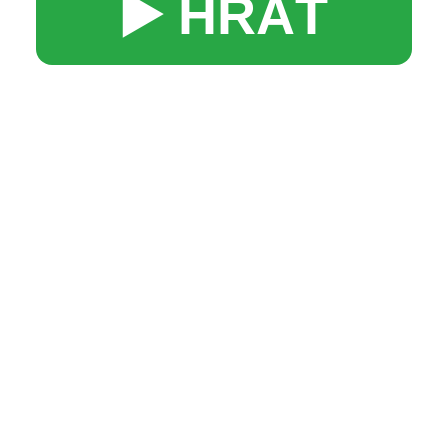
▶️ HRÁT