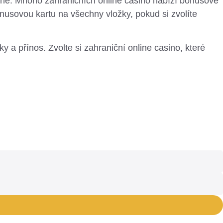
tné. Mnoho zahraničních online casino nabízí bonusové
usovou kartu na všechny vložky, pokud si zvolíte
 a přínos. Zvolte si zahraniční online casino, které