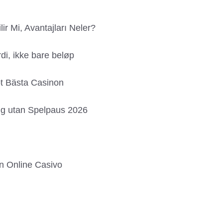
ir Mi, Avantajları Neler?
rdi, ikke bare beløp
t Bästa Casinon
ng utan Spelpaus 2026
n Online Casivo