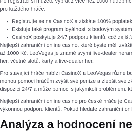
Po registraci si můžete vybrat z více než 1000 hudebních
pro každého hráče.
Registrujte se na CasinoX a získáte 100% poplatek
Existuje také program loyálnosti s bodovým systé
CasinoX poskytuje 24/7 podporu klientů, což zajišťu
Nejlepší zahraniční online casino, které byste měli zvá
až 1000 Kč. LeoVegas je známé svými live-dealer herami,
her, včetně slotů, karty a live-dealer her.
Pro stávající hráče nabízí CasinoX a LeoVegas různé b
mohou pomoci hráčům zvýšit své peníze a zlepšit své zku
dispozici 24/7 a může pomoci s jakýmkoli problémem, kt
Nejlepší zahraniční online casino pro české hráče je C
výkonnou podporu klientů. Pokud hledáte zahraniční onli
Analýza a hodnocení n