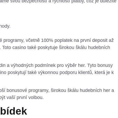
námé svou bezpečností a rychlostí platby, což je důležité
hody.
ové programy, včetně 100% poplatek na první deposit až
i. Toto casino také poskytuje širokou škálu hudebních
din a výhodných podmínek pro výběr her. Tyto bonusy
no poskytují také výkonnou podporu klientů, která je k
lepší bonusové programy, širokou škálu hudebních her a
ýt vaší první volbou.
abídek