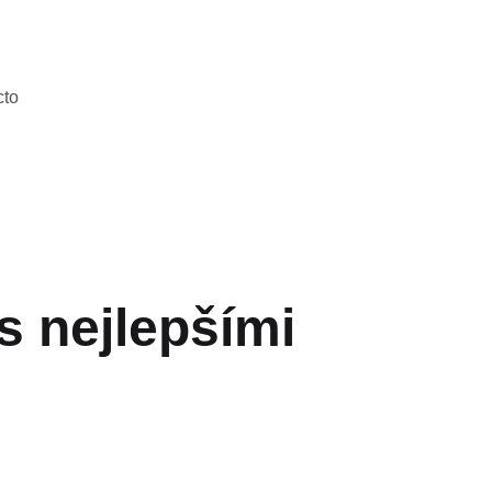
cto
s nejlepšími