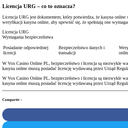
Licencja URG – co to oznacza?
Licencja URG jest dokumentem, który potwierdza, że kasyna online 
weryfikacji kasyna online, aby upewnić się, że spełniają one wymagan
Licencja URG
Wymagania bezpieczeństwa
Posiadanie odpowiedniej
Bezpieczeństwo danych i
Wery
licencji
transakcji
onli
W Vox Casino Online PL, bezpieczeństwo i licencja są niezwykle waż
kasyna online muszą posiadać licencję wydawaną przez Urząd Regula
W Vox Casino Online PL, bezpieczeństwo i licencja są niezwykle waż
kasyna online muszą posiadać licencję wydawaną przez Urząd Regula
Compartir :