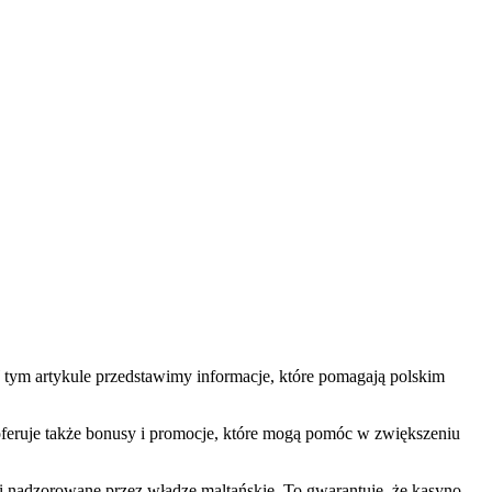
W tym artykule przedstawimy informacje, które pomagają polskim
oferuje także bonusy i promocje, które mogą pomóc w zwiększeniu
 i nadzorowane przez władze maltańskie. To gwarantuje, że kasyno