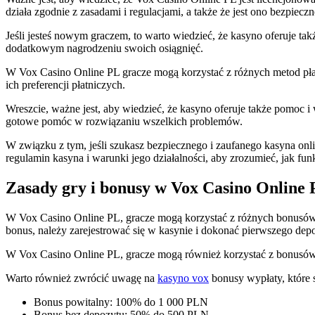
działa zgodnie z zasadami i regulacjami, a także że jest ono bezpieczn
Jeśli jesteś nowym graczem, to warto wiedzieć, że kasyno oferuje 
dodatkowym nagrodzeniu swoich osiągnięć.
W Vox Casino Online PL gracze mogą korzystać z różnych metod płatn
ich preferencji płatniczych.
Wreszcie, ważne jest, aby wiedzieć, że kasyno oferuje także pomoc i 
gotowe pomóc w rozwiązaniu wszelkich problemów.
W związku z tym, jeśli szukasz bezpiecznego i zaufanego kasyna onli
regulamin kasyna i warunki jego działalności, aby zrozumieć, jak funk
Zasady gry i bonusy w Vox Casino Online
W Vox Casino Online PL, gracze mogą korzystać z różnych bonusów,
bonus, należy zarejestrować się w kasynie i dokonać pierwszego dep
W Vox Casino Online PL, gracze mogą również korzystać z bonusó
Warto również zwrócić uwagę na
kasyno vox
bonusy wypłaty, które
Bonus powitalny: 100% do 1 000 PLN
Bonus bez depozytu: 50% do 500 PLN