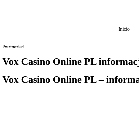
Ir
al
contenido
Inicio
Uncategorized
Vox Casino Online PL informacj
Vox Casino Online PL – informa