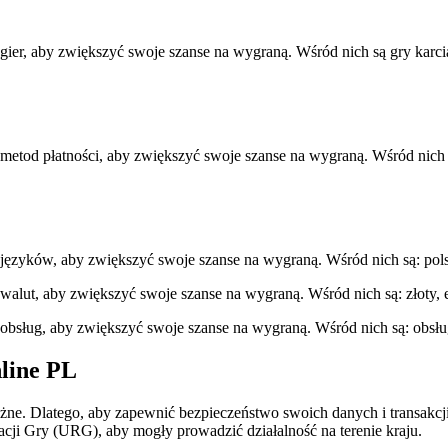
ier, aby zwiększyć swoje szanse na wygraną. Wśród nich są gry karci
tod płatności, aby zwiększyć swoje szanse na wygraną. Wśród nich są:
zyków, aby zwiększyć swoje szanse na wygraną. Wśród nich są: polski,
lut, aby zwiększyć swoje szanse na wygraną. Wśród nich są: złoty, eu
sług, aby zwiększyć swoje szanse na wygraną. Wśród nich są: obsługa
nline PL
ne. Dlatego, aby zapewnić bezpieczeństwo swoich danych i transakcji
cji Gry (URG), aby mogły prowadzić działalność na terenie kraju.