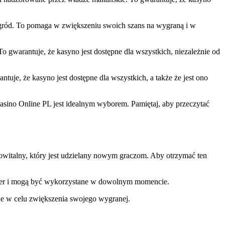
nagród. To pomaga w zwiększeniu swoich szans na wygraną i w
 gwarantuje, że kasyno jest dostępne dla wszystkich, niezależnie od
tuje, że kasyno jest dostępne dla wszystkich, a także że jest ono
 Casino Online PL jest idealnym wyborem. Pamiętaj, aby przeczytać
witalny, który jest udzielany nowym graczom. Aby otrzymać ten
gier i mogą być wykorzystane w dowolnym momencie.
e w celu zwiększenia swojego wygranej.