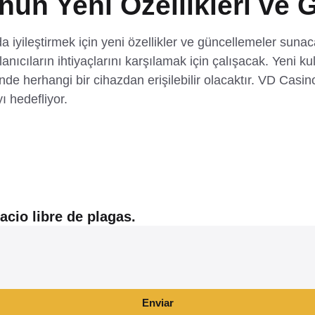
nun Yeni Özellikleri ve 
a iyileştirmek için yeni özellikler ve güncellemeler sun
anıcıların ihtiyaçlarını karşılamak için çalışacak. Yeni k
 herhangi bir cihazdan erişilebilir olacaktır. VD Casino, 
ı hedefliyor.
cio libre de plagas.
Enviar