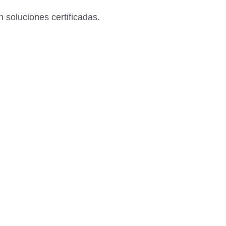
 soluciones certificadas.