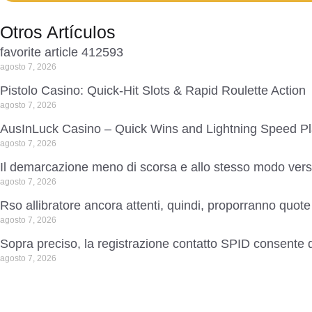
Otros Artículos
favorite article 412593
agosto 7, 2026
Pistolo Casino: Quick‑Hit Slots & Rapid Roulette Action
agosto 7, 2026
AusInLuck Casino – Quick Wins and Lightning Speed P
agosto 7, 2026
Il demarcazione meno di scorsa e allo stesso modo vers
agosto 7, 2026
Rso allibratore ancora attenti, quindi, proporranno quote
agosto 7, 2026
Sopra preciso, la registrazione contatto SPID consente 
agosto 7, 2026