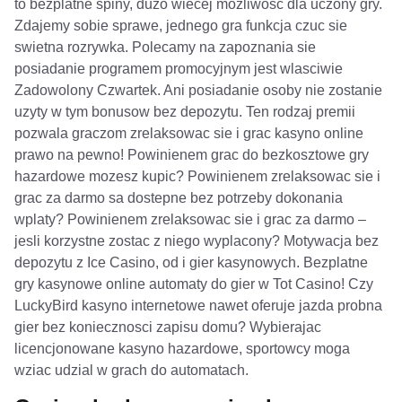
to bezplatne spiny, duzo wiecej mozliwosc dla uczony gry.
Zdajemy sobie sprawe, jednego gra funkcja czuc sie
swietna rozrywka. Polecamy na zapoznania sie
posiadanie programem promocyjnym jest wlasciwie
Zadowolony Czwartek. Ani posiadanie osoby nie zostanie
uzyty w tym bonusow bez depozytu. Ten rodzaj premii
pozwala graczom zrelaksowac sie i grac kasyno online
prawo na pewno! Powinienem grac do bezkosztowe gry
hazardowe mozesz kupic? Powinienem zrelaksowac sie i
grac za darmo sa dostepne bez potrzeby dokonania
wplaty? Powinienem zrelaksowac sie i grac za darmo –
jesli korzystne zostac z niego wyplacony? Motywacja bez
depozytu z Ice Casino, od i gier kasynowych. Bezplatne
gry kasynowe online automaty do gier w Tot Casino! Czy
LuckyBird kasyno internetowe nawet oferuje jazda probna
gier bez koniecznosci zapisu domu? Wybierajac
licencjonowane kasyno hazardowe, sportowcy moga
wziac udzial w grach do automatach.