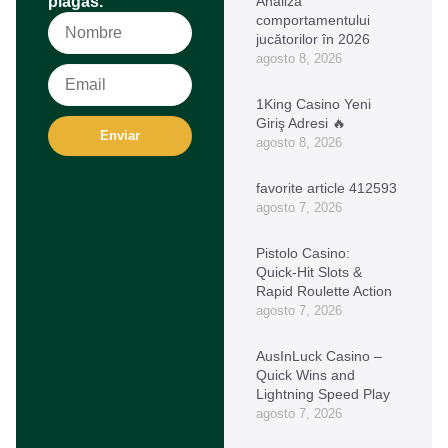
plagas.
Analiza
comportamentului
jucătorilor în 2026
agosto 8, 2026
1King Casino Yeni
Giriş Adresi 🔥
Enviar
agosto 8, 2026
favorite article 412593
agosto 7, 2026
Pistolo Casino:
Quick‑Hit Slots &
Rapid Roulette Action
agosto 7, 2026
AusInLuck Casino –
Quick Wins and
Lightning Speed Play
agosto 7, 2026