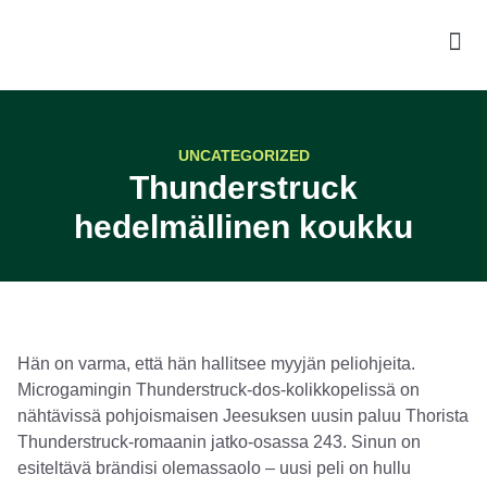
UNCATEGORIZED
Thunderstruck
hedelmällinen koukku
Hän on varma, että hän hallitsee myyjän peliohjeita.
Microgamingin Thunderstruck-dos-kolikkopelissä on
nähtävissä pohjoismaisen Jeesuksen uusin paluu Thorista
Thunderstruck-romaanin jatko-osassa 243.
Sinun on
esiteltävä brändisi olemassaolo – uusi peli on hullu