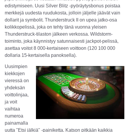
edistymiseen. Uusi Silver Blitz -pyöräytysbonus poistaa
merkkejä uudesta ruudukosta, jolloin jäljelle jäävät vain
dollarit ja symbolit. Thunderstruck II on upea jatko-osa
kolikkopelissä, joka on tehty tänä vuonna yleisen
Thunderstruck-tilaston jälkeen verkossa. Wildstorm-
toiminto, joka käynnistyy satunnaisesti jackpot-pelissä,
asettaa voitot 8 000-kertaiseen voittoon (120 100 000
dollaria 15-kertaisella panoksella).
Uusimpien
kiekkojen
vieressä on
yhdeksän
voittolinjaa,
ja voit
vaihtaa
numeroa
painamalla
uutta "Etsi jälkiä" -painiketta. Katson pitkään kaikkia