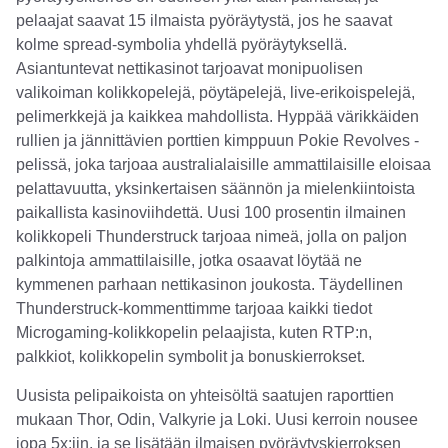
pelaajat saavat 15 ilmaista pyöräytystä, jos he saavat
kolme spread-symbolia yhdellä pyöräytyksellä.
Asiantuntevat nettikasinot tarjoavat monipuolisen
valikoiman kolikkopelejä, pöytäpelejä, live-erikoispelejä,
pelimerkkejä ja kaikkea mahdollista. Hyppää värikkäiden
rullien ja jännittävien porttien kimppuun Pokie Revolves -
pelissä, joka tarjoaa australialaisille ammattilaisille eloisaa
pelattavuutta, yksinkertaisen säännön ja mielenkiintoista
paikallista kasinoviihdettä. Uusi 100 prosentin ilmainen
kolikkopeli Thunderstruck tarjoaa nimeä, jolla on paljon
palkintoja ammattilaisille, jotka osaavat löytää ne
kymmenen parhaan nettikasinon joukosta. Täydellinen
Thunderstruck-kommenttimme tarjoaa kaikki tiedot
Microgaming-kolikkopelin pelaajista, kuten RTP:n,
palkkiot, kolikkopelin symbolit ja bonuskierrokset.
Uusista pelipaikoista on yhteisöltä saatujen raporttien
mukaan Thor, Odin, Valkyrie ja Loki. Uusi kerroin nousee
jopa 5x:iin, ja se lisätään ilmaisen pyöräytyskierroksen