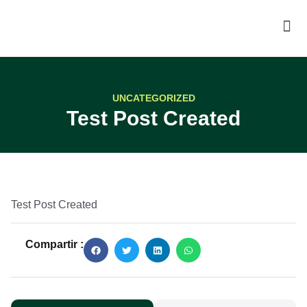
UNCATEGORIZED
Test Post Created
Test Post Created
Compartir :