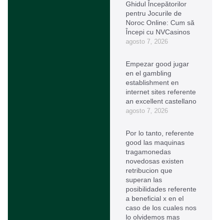
Ghidul Începătorilor
pentru Jocurile de
Noroc Online: Cum să
Începi cu NVCasinos
agosto 7, 2026
Empezar good jugar
en el gambling
establishment en
internet sites referente
an excellent castellano
agosto 7, 2026
Por lo tanto, referente
good las maquinas
tragamonedas
novedosas existen
retribucion que
superan las
posibilidades referente
a beneficial x en el
caso de los cuales nos
lo olvidemos mas