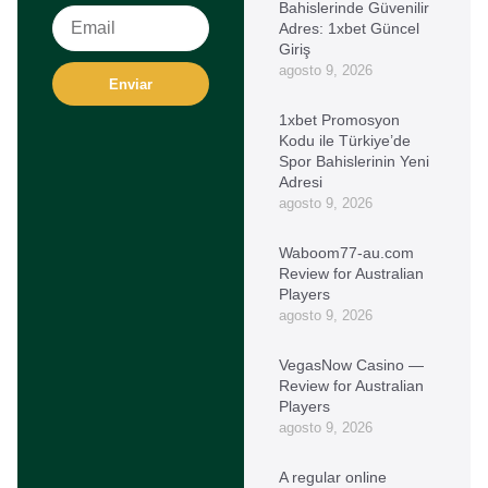
Bahislerinde Güvenilir
Adres: 1xbet Güncel
Giriş
agosto 9, 2026
Enviar
1xbet Promosyon
Kodu ile Türkiye’de
Spor Bahislerinin Yeni
Adresi
agosto 9, 2026
Waboom77-au.com
Review for Australian
Players
agosto 9, 2026
VegasNow Casino —
Review for Australian
Players
agosto 9, 2026
A regular online