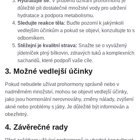
Hydratujte se:
V průběhu užívání prohormonů je
důležité pít dostatečné množství vody pro udržení
hydratace a podpora metabolismu.
Sledujte reakce těla:
Buďte pozorní k jakýmkoli
vedlejším účinkům a pokud se objeví, konzultujte to s
odborníkem.
Stěžejní je kvalitní strava:
Snažte se o vyvážený
jídelníček plný bílkovin, zdravých tuků a komplexních
sacharidů, které podpoří vaše cíle.
3. Možné vedlejší účinky
Pokud nebudete užívat prohormony správně nebo v
nadměrném množství, mohou se objevit vedlejší účinky,
jako jsou hormonální nerovnováhy, změny nálady, zvýšení
akné nebo problémy s játry. Je důležité být informován a
obezřetný.
4. Závěrečné rady