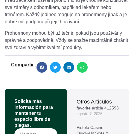
Před začátkem užívání prohormonů je vhodné konzultovat
své záměry s odborníkem, například lékařem nebo
trenérem. Každý jedinec reaguje na prohormony jinak a je
dobré mít podporu při jejich užívání.
Prohormony mohou být užitečné, pokud jsou používány
správně a zodpovědně. Vždy se snažte maximálně chránit
své zdraví a vybírat kvalitní produkty.
Compartir :
Solicita más
Otros Artículos
información para
favorite article 412593
mantener tu
agosto 7, 2026
espacio libre de
plagas.
Pistolo Casino:
Quick‑Hit Slots &