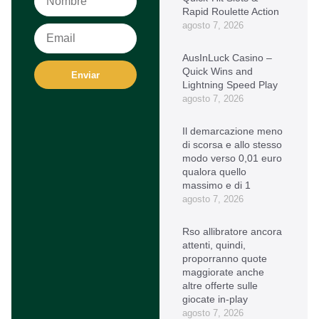
Rapid Roulette Action
agosto 7, 2026
AusInLuck Casino –
Quick Wins and
Enviar
Lightning Speed Play
agosto 7, 2026
Il demarcazione meno
di scorsa e allo stesso
modo verso 0,01 euro
qualora quello
massimo e di 1
agosto 7, 2026
Rso allibratore ancora
attenti, quindi,
proporranno quote
maggiorate anche
altre offerte sulle
giocate in-play
agosto 7, 2026