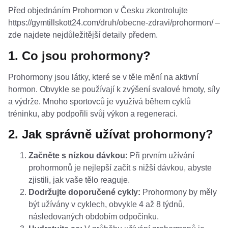
Před objednáním Prohormon v Česku zkontrolujte
https://gymtillskott24.com/druh/obecne-zdravi/prohormon/
–
zde najdete nejdůležitější detaily předem.
1. Co jsou prohormony?
Prohormony jsou látky, které se v těle mění na aktivní
hormon. Obvykle se používají k zvýšení svalové hmoty, síly
a výdrže. Mnoho sportovců je využívá během cyklů
tréninku, aby podpořili svůj výkon a regeneraci.
2. Jak správně užívat prohormony?
Začněte s nízkou dávkou:
Při prvním užívání
prohormonů je nejlepší začít s nižší dávkou, abyste
zjistili, jak vaše tělo reaguje.
Dodržujte doporučené cykly:
Prohormony by měly
být užívány v cyklech, obvykle 4 až 8 týdnů,
následovaných obdobím odpočinku.