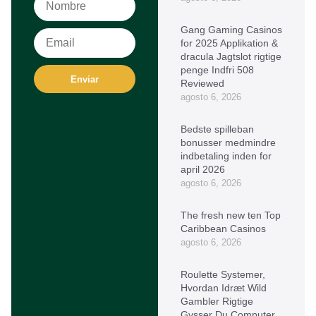
Gang Gaming Casinos
for 2025 Applikation &
dracula Jagtslot rigtige
penge Indfri 508
Enviar
Reviewed
agosto 6, 2026
Bedste spilleban
bonusser medmindre
indbetaling inden for
april 2026
agosto 6, 2026
The fresh new ten Top
Caribbean Casinos
agosto 6, 2026
Roulette Systemer,
Hvordan Idræt Wild
Gambler Rigtige
Gysser Du Computer