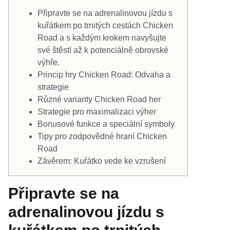
Připravte se na adrenalinovou jízdu s
kuřátkem po trnitých cestách Chicken
Road a s každým krokem navyšujte
své štěstí až k potenciálně obrovské
výhře.
Princip hry Chicken Road: Odvaha a
strategie
Různé varianty Chicken Road her
Strategie pro maximalizaci výher
Bonusové funkce a speciální symboly
Tipy pro zodpovědné hraní Chicken
Road
Závěrem: Kuřátko vede ke vzrušení
Připravte se na
adrenalinovou jízdu s