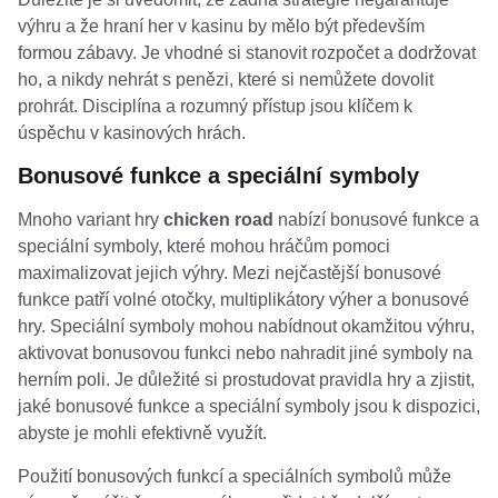
výhru a že hraní her v kasinu by mělo být především
formou zábavy. Je vhodné si stanovit rozpočet a dodržovat
ho, a nikdy nehrát s penězi, které si nemůžete dovolit
prohrát. Disciplína a rozumný přístup jsou klíčem k
úspěchu v kasinových hrách.
Bonusové funkce a speciální symboly
Mnoho variant hry
chicken road
nabízí bonusové funkce a
speciální symboly, které mohou hráčům pomoci
maximalizovat jejich výhry. Mezi nejčastější bonusové
funkce patří volné otočky, multiplikátory výher a bonusové
hry. Speciální symboly mohou nabídnout okamžitou výhru,
aktivovat bonusovou funkci nebo nahradit jiné symboly na
herním poli. Je důležité si prostudovat pravidla hry a zjistit,
jaké bonusové funkce a speciální symboly jsou k dispozici,
abyste je mohli efektivně využít.
Použití bonusových funkcí a speciálních symbolů může