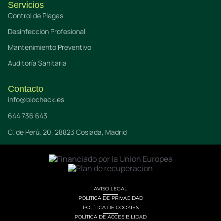
Servicios
Control de Plagas
Desinfección Profesional
Mantenimiento Preventivo
Auditoría Sanitaria
Contacto
info@biocheck.es
644 736 643
C. de Perú, 20, 28823 Coslada, Madrid
AVISO LEGAL
POLÍTICA DE PRIVACIDAD
POLÍTICA DE COOKIES
POLÍTICA DE ACCESIBILIDAD