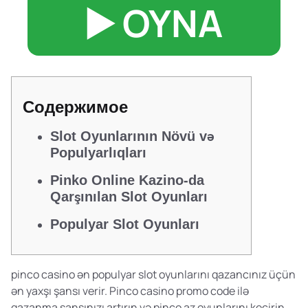
▶️ OYNA
Содержимое
Slot Oyunlarının Növü və
Populyarlıqları
Pinko Online Kazino-da
Qarşınılan Slot Oyunları
Populyar Slot Oyunları
pinco casino
ən populyar slot oyunlarını qazancınız üçün
ən yaxşı şansı verir. Pinco casino promo code ilə
qazanma şansınızı artırın və pinco az oyunlarını keçirin.