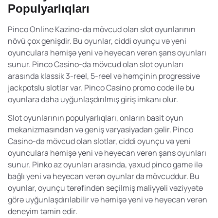
Populyarlıqları
Pinco Online Kazino-da mövcud olan slot oyunlarının
növü çox genişdir. Bu oyunlar, ciddi oyunçu və yeni
oyunculara həmişə yeni və heyecan verən şans oyunları
sunur. Pinco Casino-da mövcud olan slot oyunları
arasında klassik 3-reel, 5-reel və həmçinin progressive
jackpotslu slotlar var. Pinco Casino promo code ilə bu
oyunlara daha uyğunlaşdırılmış giriş imkanı olur.
Slot oyunlarının populyarlıqları, onların basit oyun
mekanizmasından və geniş varyasiyadan gəlir. Pinco
Casino-da mövcud olan slotlar, ciddi oyunçu və yeni
oyunculara həmişə yeni və heyecan verən şans oyunları
sunur. Pinko az oyunları arasında, yaxud pinco game ilə
bağlı yeni və heyecan verən oyunlar da mövcuddur. Bu
oyunlar, oyunçu tərəfindən seçilmiş maliyyəli vəziyyətə
görə uyğunlaşdırılabilir və həmişə yeni və heyecan verən
deneyim təmin edir.