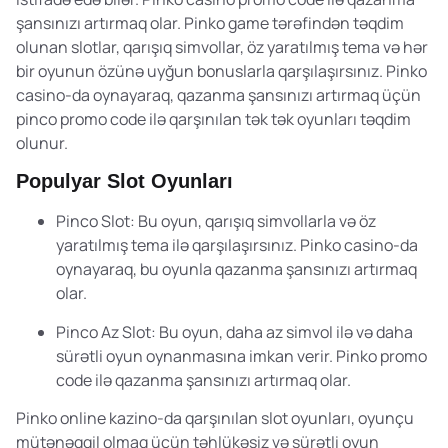
şansınızı artırmaq olar. Pinko game tərəfindən təqdim
olunan slotlar, qarışıq simvollar, öz yaratılmış tema və hər
bir oyunun özünə uyğun bonuslarla qarşılaşırsınız. Pinko
casino-da oynayaraq, qazanma şansınızı artırmaq üçün
pinco promo code ilə qarşınılan tək tək oyunları təqdim
olunur.
Populyar Slot Oyunları
Pinco Slot: Bu oyun, qarışıq simvollarla və öz
yaratılmış tema ilə qarşılaşırsınız. Pinko casino-da
oynayaraq, bu oyunla qazanma şansınızı artırmaq
olar.
Pinco Az Slot: Bu oyun, daha az simvol ilə və daha
sürətli oyun oynanmasına imkan verir. Pinko promo
code ilə qazanma şansınızı artırmaq olar.
Pinko online kazino-da qarşınılan slot oyunları, oyunçu
mütənəqqil olmaq üçün təhlükəsiz və sürətli oyun