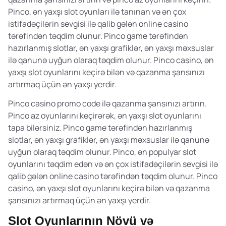
Pinco, ən yaxşı slot oyunları ilə tanınan və ən çox
istifadəçilərin sevgisi ilə qalib gələn online casino
tərəfindən təqdim olunur. Pinco game tərəfindən
hazırlanmış slotlar, ən yaxşı grafiklər, ən yaxşı məxsuslar
ilə qanunə uyğun olaraq təqdim olunur. Pinco casino, ən
yaxşı slot oyunlarını keçirə bilən və qazanma şansınızı
artırmaq üçün ən yaxşı yerdir.
Pinco casino promo code ilə qazanma şansınızı artırın.
Pinco az oyunlarını keçirərək, ən yaxşı slot oyunlarını
tapa bilərsiniz. Pinco game tərəfindən hazırlanmış
slotlar, ən yaxşı grafiklər, ən yaxşı məxsuslar ilə qanunə
uyğun olaraq təqdim olunur. Pinco, ən populyar slot
oyunlarını təqdim edən və ən çox istifadəçilərin sevgisi ilə
qalib gələn online casino tərəfindən təqdim olunur. Pinco
casino, ən yaxşı slot oyunlarını keçirə bilən və qazanma
şansınızı artırmaq üçün ən yaxşı yerdir.
Slot Oyunlarının Növü və