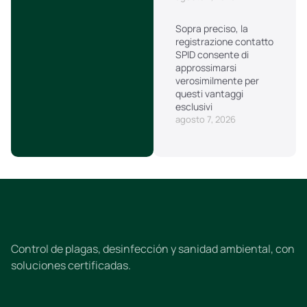
Sopra preciso, la
registrazione contatto
SPID consente di
approssimarsi
verosimilmente per
questi vantaggi
esclusivi
agosto 7, 2026
Control de plagas, desinfección y sanidad ambiental, con
soluciones certificadas.