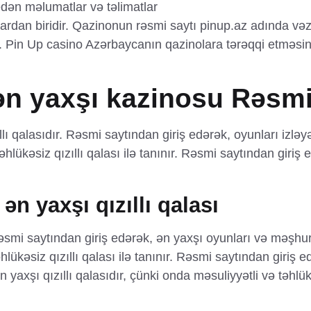
dən məlumatlar və təlimatlar
rdan biridir. Qazinonun rəsmi saytı pinup.az adında vəz
r. Pin Up casino Azərbaycanın qazinolara tərəqqi etməsin
ən yaxşı kazinosu Rəsmi
 qalasıdır. Rəsmi saytından giriş edərək, oyunları izləy
hlükəsiz qızıllı qalası ilə tanınır. Rəsmi saytından giriş 
n yaxşı qızıllı qalası
əsmi saytından giriş edərək, ən yaxşı oyunları və məşhur 
ükəsiz qızıllı qalası ilə tanınır. Rəsmi saytından giriş 
yaxşı qızıllı qalasıdır, çünki onda məsuliyyətli və təhlükə