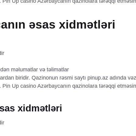
r. Pin Up casino Azərbaycanın qazinolara tərəqqi etməsin
anın əsas xidmətləri
ir
dən məlumatlar və təlimatlar
rdan biridir. Qazinonun rəsmi saytı pinup.az adında vəz
r. Pin Up casino Azərbaycanın qazinolara tərəqqi etməsin
sas xidmətləri
ir