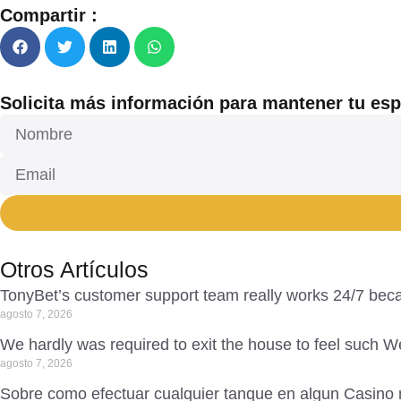
Compartir :
Solicita más información para mantener tu espa
Otros Artículos
TonyBet’s customer support team really works 24/7 beca
agosto 7, 2026
We hardly was required to exit the house to feel such We
agosto 7, 2026
Sobre como efectuar cualquier tanque en algun Casino ri