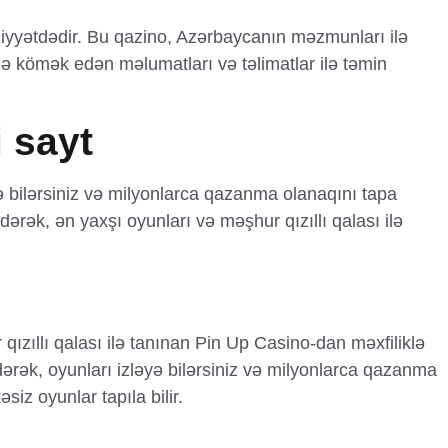
iyyətdədir. Bu qazino, Azərbaycanın məzmunları ilə
ə kömək edən məlumatları və təlimatlar ilə təmin
 sayt
ə bilərsiniz və milyonlarca qazanma olanaqını tapa
edərək, ən yaxşı oyunları və məşhur qızıllı qalası ilə
qızıllı qalası ilə tanınan Pin Up Casino-dan məxfiliklə
edərək, oyunları izləyə bilərsiniz və milyonlarca qazanma
siz oyunlar tapıla bilir.