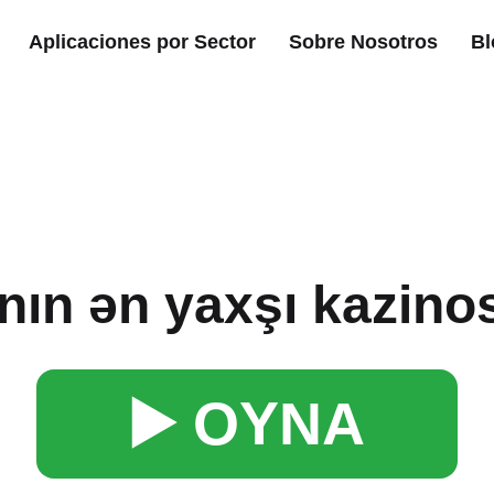
Aplicaciones por Sector
Sobre Nosotros
Bl
nın ən yaxşı kazino
▶️ OYNA