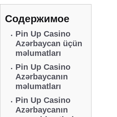
Содержимое
Pin Up Casino
Azərbaycan üçün
məlumatları
Pin Up Casino
Azərbaycanın
məlumatları
Pin Up Casino
Azərbaycanın