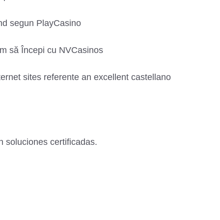
end segun PlayCasino
Cum să Începi cu NVCasinos
rnet sites referente an excellent castellano
 soluciones certificadas.