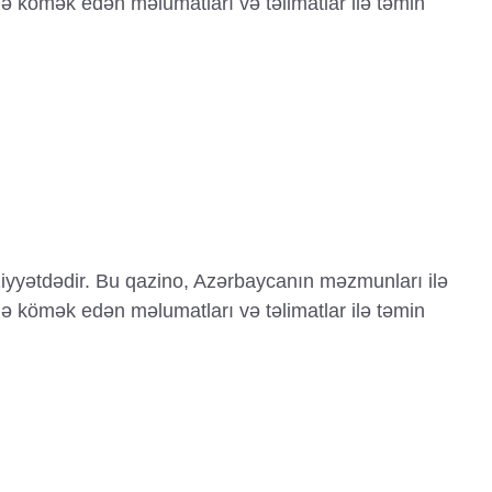
ə kömək edən məlumatları və təlimatlar ilə təmin
iyyətdədir. Bu qazino, Azərbaycanın məzmunları ilə
ə kömək edən məlumatları və təlimatlar ilə təmin