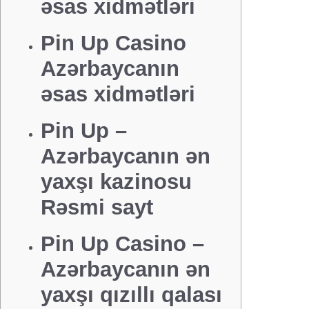
əsas xidmətləri
Pin Up Casino
Azərbaycanın
əsas xidmətləri
Pin Up –
Azərbaycanın ən
yaxşı kazinosu
Rəsmi sayt
Pin Up Casino –
Azərbaycanın ən
yaxşı qızıllı qalası