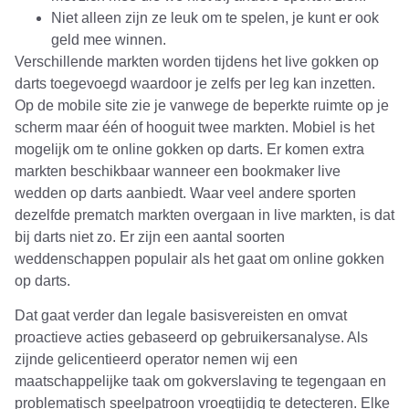
Niet alleen zijn ze leuk om te spelen, je kunt er ook
geld mee winnen.
Verschillende markten worden tijdens het live gokken op
darts toegevoegd waardoor je zelfs per leg kan inzetten.
Op de mobile site zie je vanwege de beperkte ruimte op je
scherm maar één of hooguit twee markten. Mobiel is het
mogelijk om te online gokken op darts. Er komen extra
markten beschikbaar wanneer een bookmaker live
wedden op darts aanbiedt. Waar veel andere sporten
dezelfde prematch markten overgaan in live markten, is dat
bij darts niet zo. Er zijn een aantal soorten
weddenschappen populair als het gaat om online gokken
op darts.
Dat gaat verder dan legale basisvereisten en omvat
proactieve acties gebaseerd op gebruikersanalyse. Als
zijnde gelicentieerd operator nemen wij een
maatschappelijke taak om gokverslaving te tegengaan en
problematisch speelpatroon vroegtijdig te detecteren. Elke