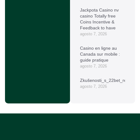
Jackpota Casino nv
casino Totally free
Coins Incentive &
Feedback to have
agosto 7, 2026
Casino en ligne au
Canada sur mobile :
guide pratique
agosto 7, 2026
Zkušenosti_s_22bet_review_p
agosto 7, 2026