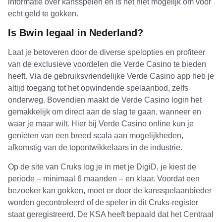
informatie over kansspelen en is het niet mogelijk om voor
echt geld te gokken.
Is Bwin legaal in Nederland?
Laat je betoveren door de diverse spelopties en profiteer
van de exclusieve voordelen die Verde Casino te bieden
heeft. Via de gebruiksvriendelijke Verde Casino app heb je
altijd toegang tot het opwindende spelaanbod, zelfs
onderweg. Bovendien maakt de Verde Casino login het
gemakkelijk om direct aan de slag te gaan, wanneer en
waar je maar wilt. Hier bij Verde Casino online kun je
genieten van een breed scala aan mogelijkheden,
afkomstig van de topontwikkelaars in de industrie.
Op de site van Cruks log je in met je DigiD, je kiest de
periode – minimaal 6 maanden – en klaar. Voordat een
bezoeker kan gokken, moet er door de kansspelaanbieder
worden gecontroleerd of de speler in dit Cruks-register
staat geregistreerd. De KSA heeft bepaald dat het Centraal