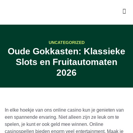
UNCATEGORIZED
Oude Gokkasten: Klassieke
Slots en Fruitautomaten
2026
In elke hoekje van ons online casino kun je genieten van
een spannende ervaring. Niet alleen zijn ze leuk om te
spelen, je kunt er ook geld mee winnen. Online
casinospellen bieden enorm veel entertainment. Maak je