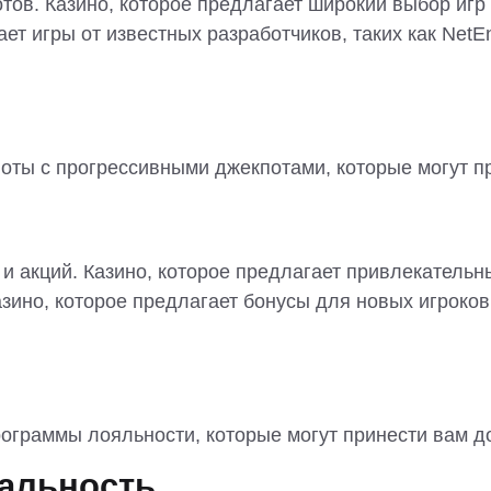
тов. Казино, которое предлагает широкий выбор игр
ет игры от известных разработчиков, таких как NetEn
 слоты с прогрессивными джекпотами, которые могут
и акций. Казино, которое предлагает привлекательн
зино, которое предлагает бонусы для новых игроков
 программы лояльности, которые могут принести вам
альность