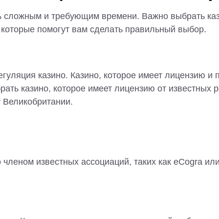
ь сложным и требующим времени. Важно выбрать каз
 которые помогут вам сделать правильный выбор.
гуляция казино. Казино, которое имеет лицензию и 
ать казино, которое имеет лицензию от известных р
у Великобритании.
о членом известных ассоциаций, таких как eCogra ил