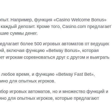
 опыт. Например, функция «Casino Welcome Bonus»
каждый депозит. Кроме того, Casino.com предлагает
ьшие суммы денег.
предлагает более 500 игровых автоматов от ведущих
ций, включая функцию «Betway Bonus», которая
ет игрокам соревноваться друг с другом и выиграть
 любое время, и функцию «Betway Fast Bet»,
зино для опытных игроков.
ыбор игровых автоматов, но и множество функций и
зино для опытных игроков, которые предлагают