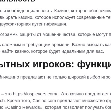
 и конфиденциальность. Казино, которое обеспечив
выбрать казино, которое использует современные те
двухфакторная аутентификация.
 программы защиты от мошенничества, которые могут 
ь сложным и требующим времени. Важно выбрать каз
 найти казино, которое будет идеальным для вас.
ытных игроков: функц
йн-казино предлагают не только широкий выбор игро
 это https://lospleyers.com/ . Это казино предлагае
tech. Кроме того, Casino.com предлагает множество 
ю «Casino Rewards», которая позволяет получать бон