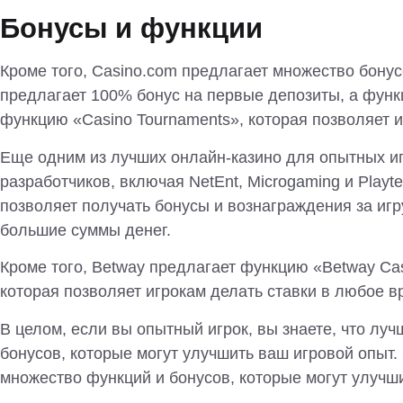
Бонусы и функции
Кроме того, Casino.com предлагает множество бону
предлагает 100% бонус на первые депозиты, а функц
функцию «Casino Tournaments», которая позволяет и
Еще одним из лучших онлайн-казино для опытных игро
разработчиков, включая NetEnt, Microgaming и Play
позволяет получать бонусы и вознаграждения за игр
большие суммы денег.
Кроме того, Betway предлагает функцию «Betway Cas
которая позволяет игрокам делать ставки в любое в
В целом, если вы опытный игрок, вы знаете, что лу
бонусов, которые могут улучшить ваш игровой опыт.
множество функций и бонусов, которые могут улучши