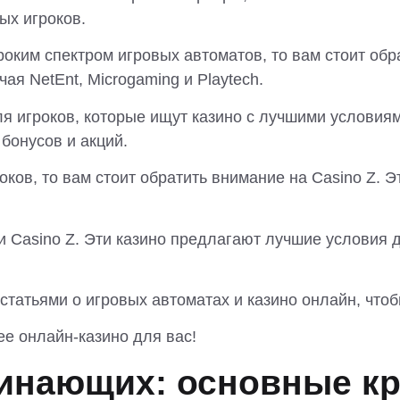
ых игроков.
оким спектром игровых автоматов, то вам стоит обра
ая NetEnt, Microgaming и Playtech.
я игроков, которые ищут казино с лучшими условиям
бонусов и акций.
оков, то вам стоит обратить внимание на Casino Z.
и Casino Z. Эти казино предлагают лучшие условия 
татьями о игровых автоматах и казино онлайн, чтоб
ее онлайн-казино для вас!
чинающих: основные к