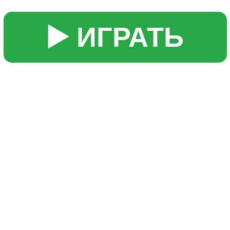
▶️ ИГРАТЬ