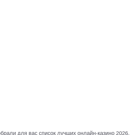
брали для вас список лучших онлайн-казино 2026,