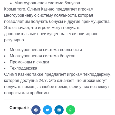
Многоуровневая система бонусов
Кроме того, Олимп Казино предлагает игрокам
многоуровневую систему лояльности, которая
позволяет им получать бонусы и другие преимущества.
Это означает, что игроки могут получать
дополнительные преимущества, если они играют
регулярно.
Многоуровневая система лояльности
Многоуровневая система бонусов
Промокоды и скидки
Техподдержка
Олимп Казино также предлагает игрокам техподдержку,
которая доступна 24/7. Это означает, что игроки могут
получать помощь в любое время, если у них возникнут
вопросы или проблемы.
Compartir :