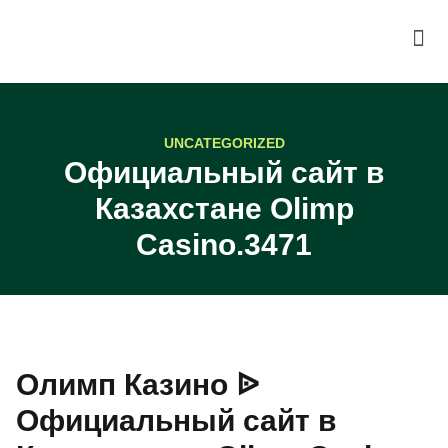
UNCATEGORIZED
Официальный сайт в
Казахстане Olimp
Casino.3471
Олимп Казино ᐉ
Официальный сайт в