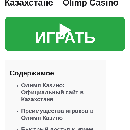
Казахстане – Olimp Casino
▶️
ИГРАТЬ
Содержимое
Олимп Казино:
Официальный сайт в
Казахстане
Преимущества игроков в
Олимп Казино
Быстрый доступ к играм