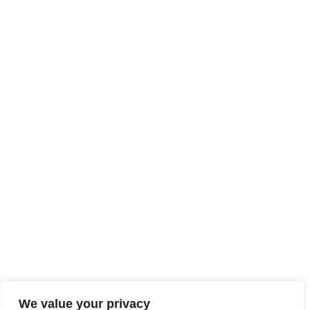
We value your privacy