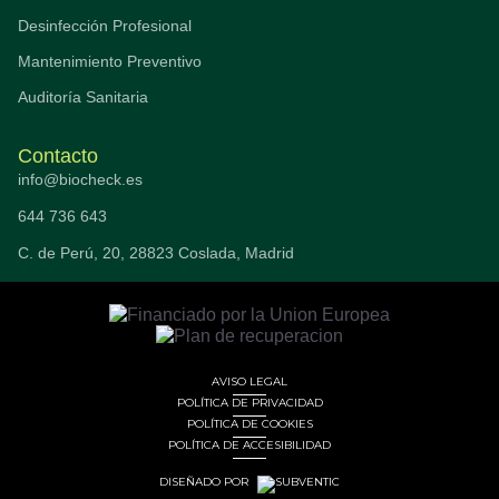
Desinfección Profesional
Mantenimiento Preventivo
Auditoría Sanitaria
Contacto
info@biocheck.es
644 736 643
C. de Perú, 20, 28823 Coslada, Madrid
AVISO LEGAL
POLÍTICA DE PRIVACIDAD
POLÍTICA DE COOKIES
POLÍTICA DE ACCESIBILIDAD
DISEÑADO POR