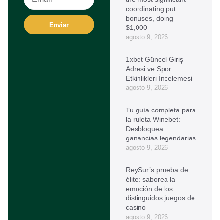
coordinating put
bonuses, doing
Enviar
$1,000
agosto 9, 2026
1xbet Güncel Giriş
Adresi ve Spor
Etkinlikleri İncelemesi
agosto 9, 2026
Tu guía completa para
la ruleta Winebet:
Desbloquea
ganancias legendarias
agosto 9, 2026
ReySur’s prueba de
élite: saborea la
emoción de los
distinguidos juegos de
casino
agosto 9, 2026