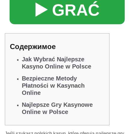
▶️ GRAĆ
Содержимое
Jak Wybrać Najlepsze
Kasyno Online w Polsce
Bezpieczne Metody
Płatności w Kasynach
Online
Najlepsze Gry Kasynowe
Online w Polsce
Jeśli szukasz polskich kasyn, które oferują najlepsze gry