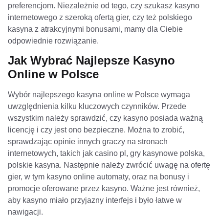
preferencjom. Niezależnie od tego, czy szukasz kasyno
internetowego z szeroką ofertą gier, czy też polskiego
kasyna z atrakcyjnymi bonusami, mamy dla Ciebie
odpowiednie rozwiązanie.
Jak Wybrać Najlepsze Kasyno
Online w Polsce
Wybór najlepszego kasyna online w Polsce wymaga
uwzględnienia kilku kluczowych czynników. Przede
wszystkim należy sprawdzić, czy kasyno posiada ważną
licencję i czy jest ono bezpieczne. Można to zrobić,
sprawdzając opinie innych graczy na stronach
internetowych, takich jak casino pl, gry kasynowe polska,
polskie kasyna. Następnie należy zwrócić uwagę na ofertę
gier, w tym kasyno online automaty, oraz na bonusy i
promocje oferowane przez kasyno. Ważne jest również,
aby kasyno miało przyjazny interfejs i było łatwe w
nawigacji.