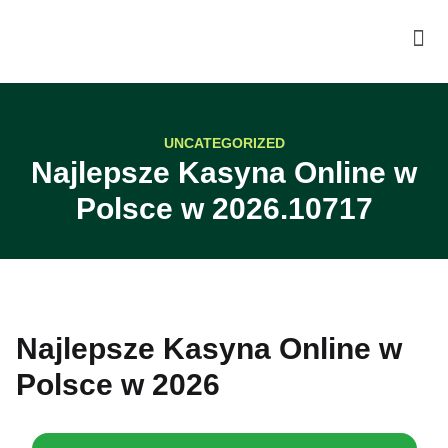
UNCATEGORIZED
Najlepsze Kasyna Online w
Polsce w 2026.10717
Najlepsze Kasyna Online w
Polsce w 2026