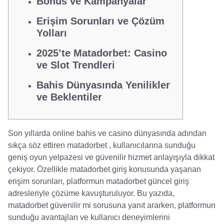
Bonus ve Kampanyalar
Erişim Sorunları ve Çözüm
Yolları
2025’te Matadorbet: Casino
ve Slot Trendleri
Bahis Dünyasında Yenilikler
ve Beklentiler
Son yıllarda online bahis ve casino dünyasında adından
sıkça söz ettiren
matadorbet
, kullanıcılarına sunduğu
geniş oyun yelpazesi ve güvenilir hizmet anlayışıyla dikkat
çekiyor. Özellikle matadorbet giriş konusunda yaşanan
erişim sorunları, platformun matadorbet güncel giriş
adresleriyle çözüme kavuşturuluyor. Bu yazıda,
matadorbet güvenilir mi sorusuna yanıt ararken, platformun
sunduğu avantajları ve kullanıcı deneyimlerini