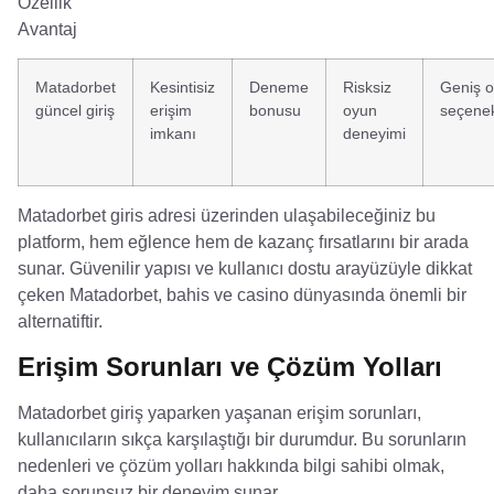
Özellik
Avantaj
Matadorbet
Kesintisiz
Deneme
Risksiz
Geniş 
güncel giriş
erişim
bonusu
oyun
seçenek
imkanı
deneyimi
Matadorbet giris adresi üzerinden ulaşabileceğiniz bu
platform, hem eğlence hem de kazanç fırsatlarını bir arada
sunar. Güvenilir yapısı ve kullanıcı dostu arayüzüyle dikkat
çeken Matadorbet, bahis ve casino dünyasında önemli bir
alternatiftir.
Erişim Sorunları ve Çözüm Yolları
Matadorbet giriş yaparken yaşanan erişim sorunları,
kullanıcıların sıkça karşılaştığı bir durumdur. Bu sorunların
nedenleri ve çözüm yolları hakkında bilgi sahibi olmak,
daha sorunsuz bir deneyim sunar.