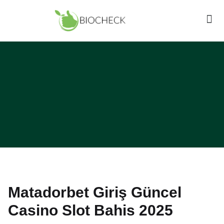
Matadorbet Giriş Güncel
Casino Slot Bahis 2025