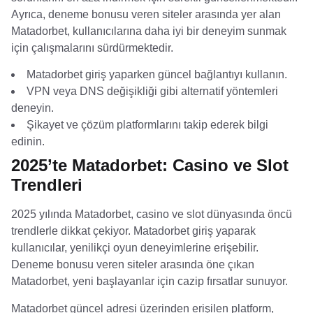
Ayrıca, deneme bonusu veren siteler arasında yer alan
Matadorbet, kullanıcılarına daha iyi bir deneyim sunmak
için çalışmalarını sürdürmektedir.
Matadorbet giriş yaparken güncel bağlantıyı kullanın.
VPN veya DNS değişikliği gibi alternatif yöntemleri
deneyin.
Şikayet ve çözüm platformlarını takip ederek bilgi
edinin.
2025’te Matadorbet: Casino ve Slot
Trendleri
2025 yılında Matadorbet, casino ve slot dünyasında öncü
trendlerle dikkat çekiyor. Matadorbet giriş yaparak
kullanıcılar, yenilikçi oyun deneyimlerine erişebilir.
Deneme bonusu veren siteler arasında öne çıkan
Matadorbet, yeni başlayanlar için cazip fırsatlar sunuyor.
Matadorbet güncel adresi üzerinden erişilen platform,