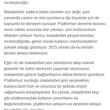
inceleyeceğiz.
Matadorbet, sadece bahis severler için değil, aynı
zamanda casino ve slot oyunlarına ilgi duyanlar için de
kapsamlı bir deneyim sunuyor. Platformun deneme bonusu
veren siteler arasında öne çıkması, yeni kullanıcıların
dikkatini çekiyor. Ayrıca, matadorbet şikayet konuları
incelendiğinde, genel olarak kullanıcı memnuniyetinin
yüksek olduğu görülüyor. 2025 yılında da bu trendin
devam etmesi bekleniyor.
Eğer siz de matadorbet yeni adreslerini takip ederek
güvenilir bir bahis deneyimi yaşamak istiyorsanız,
matadorbet güncel bağlantılarına dikkat etmeniz gerekiyor.
Platformun sunduğu matadorbet giris seçenekleri,
kullanıcıların hızlı ve sorunsuz bir şekilde erişim
sağlamasını kolaylaştırıyor. Bu yazıda, matadorbet ekşi
gibi platformlardaki kullanıcı yorumlarını da
değerlendirerek, platformun artılarını ve eksilerini detaylı
bir şekilde ele alacağız.