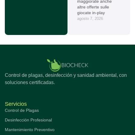
maggiorate anche
altre offerte sulle
giocate in-play
agosto 7, 2026
Control de plagas, desinfección y sanidad ambiental, con
soluciones certificadas.
Servicios
Control de Plagas
Desinfección Profesional
Mantenimiento Preventivo