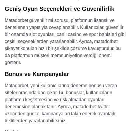
Geniş Oyun Seçenekleri ve Güvenilirlik
Matadorbet güvenilir mi sorusu, platformun lisanslı ve
denetlenen yapısıyla cevaplanabilir. Kullanıcılar, güvenilir
bir ortamda slot oyunları, canlı casino ve spor bahisleri gibi
çeşitli seçeneklerden yararlanabilir. Ayrıca, matadorbet
şikayet konuları hızlı bir şekilde çözüme kavuşturulur, bu
da platformun müşteri memnuniyetine verdiği önemi
gösterir.
Bonus ve Kampanyalar
Matadorbet, yeni kullanıcılarına deneme bonusu veren
siteler arasında öne çıkar. Bu bonuslar, kullanıcıların
platformu keşfetmesine ve risk almadan oyunları
denemesine olanak tanır. Ayrıca, matadorbet twitter
üzerinden güncel kampanyaları takip ederek avantajlı
tekliflerden yararlanabilirsiniz.