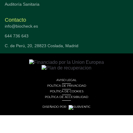
Auditoría Sanitaria
Contacto
info@biocheck.es
644 736 643
C. de Perú, 20, 28823 Coslada, Madrid
AVISO LEGAL
POLÍTICA DE PRIVACIDAD
POLÍTICA DE COOKIES
POLÍTICA DE ACCESIBILIDAD
DISEÑADO POR