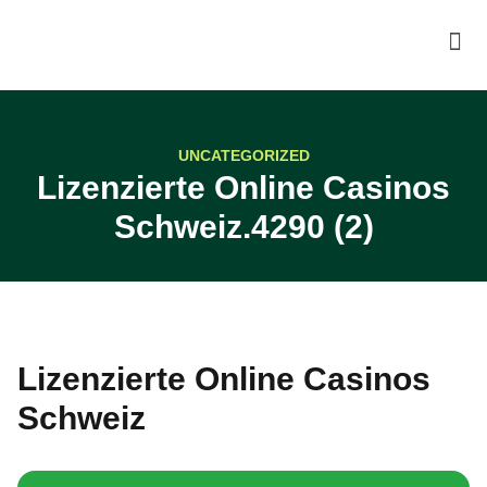
UNCATEGORIZED
Lizenzierte Online Casinos
Schweiz.4290 (2)
Lizenzierte Online Casinos
Schweiz