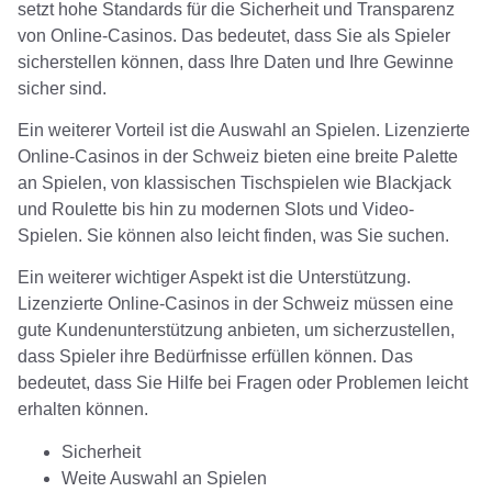
setzt hohe Standards für die Sicherheit und Transparenz
von Online-Casinos. Das bedeutet, dass Sie als Spieler
sicherstellen können, dass Ihre Daten und Ihre Gewinne
sicher sind.
Ein weiterer Vorteil ist die Auswahl an Spielen. Lizenzierte
Online-Casinos in der Schweiz bieten eine breite Palette
an Spielen, von klassischen Tischspielen wie Blackjack
und Roulette bis hin zu modernen Slots und Video-
Spielen. Sie können also leicht finden, was Sie suchen.
Ein weiterer wichtiger Aspekt ist die Unterstützung.
Lizenzierte Online-Casinos in der Schweiz müssen eine
gute Kundenunterstützung anbieten, um sicherzustellen,
dass Spieler ihre Bedürfnisse erfüllen können. Das
bedeutet, dass Sie Hilfe bei Fragen oder Problemen leicht
erhalten können.
Sicherheit
Weite Auswahl an Spielen