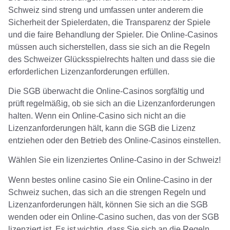
Schweiz sind streng und umfassen unter anderem die
Sicherheit der Spielerdaten, die Transparenz der Spiele
und die faire Behandlung der Spieler. Die Online-Casinos
müssen auch sicherstellen, dass sie sich an die Regeln
des Schweizer Glücksspielrechts halten und dass sie die
erforderlichen Lizenzanforderungen erfüllen.
Die SGB überwacht die Online-Casinos sorgfältig und
prüft regelmäßig, ob sie sich an die Lizenzanforderungen
halten. Wenn ein Online-Casino sich nicht an die
Lizenzanforderungen hält, kann die SGB die Lizenz
entziehen oder den Betrieb des Online-Casinos einstellen.
Wählen Sie ein lizenziertes Online-Casino in der Schweiz!
Wenn
bestes online casino
Sie ein Online-Casino in der
Schweiz suchen, das sich an die strengen Regeln und
Lizenzanforderungen hält, können Sie sich an die SGB
wenden oder ein Online-Casino suchen, das von der SGB
lizenziert ist. Es ist wichtig, dass Sie sich an die Regeln