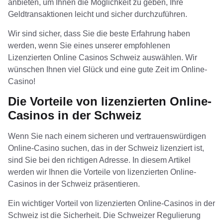
anbieten, um Ihnen die Möglichkeit zu geben, Ihre
Geldtransaktionen leicht und sicher durchzuführen.
Wir sind sicher, dass Sie die beste Erfahrung haben
werden, wenn Sie eines unserer empfohlenen
Lizenzierten Online Casinos Schweiz auswählen. Wir
wünschen Ihnen viel Glück und eine gute Zeit im Online-
Casino!
Die Vorteile von lizenzierten Online-
Casinos in der Schweiz
Wenn Sie nach einem sicheren und vertrauenswürdigen
Online-Casino suchen, das in der Schweiz lizenziert ist,
sind Sie bei den richtigen Adresse. In diesem Artikel
werden wir Ihnen die Vorteile von lizenzierten Online-
Casinos in der Schweiz präsentieren.
Ein wichtiger Vorteil von lizenzierten Online-Casinos in der
Schweiz ist die Sicherheit. Die Schweizer Regulierung