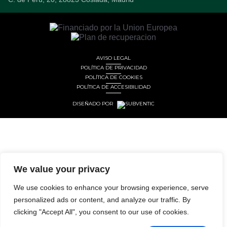
AVISO LEGAL
POLÍTICA DE PRIVACIDAD
POLÍTICA DE COOKIES
POLÍTICA DE ACCESIBILIDAD
DISEÑADO POR
We value your privacy
We use cookies to enhance your browsing experience, serve
personalized ads or content, and analyze our traffic. By
clicking "Accept All", you consent to our use of cookies.