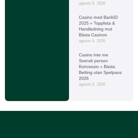
agosto 9, 2026
Casino med BankID
2025 » Topplista &
Handledning mot
Bästa Casinon
agosto 9, 2026
Casino inte me
Svensk person
Koncessio » Bästa
Betting utan Spelpaus
2026
agosto 9, 2026