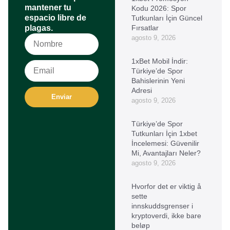
mantener tu
Kodu 2026: Spor
espacio libre de
Tutkunları İçin Güncel
plagas.
Fırsatlar
agosto 9, 2026
1xBet Mobil İndir:
Türkiye’de Spor
Bahislerinin Yeni
Adresi
Enviar
agosto 9, 2026
Türkiye’de Spor
Tutkunları İçin 1xbet
İncelemesi: Güvenilir
Mi, Avantajları Neler?
agosto 9, 2026
Hvorfor det er viktig å
sette
innskuddsgrenser i
kryptoverdi, ikke bare
beløp