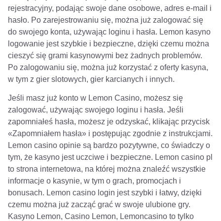
rejestracyjny, podając swoje dane osobowe, adres e-mail i
hasło. Po zarejestrowaniu się, można już zalogować się
do swojego konta, używając loginu i hasła. Lemon kasyno
logowanie jest szybkie i bezpieczne, dzięki czemu można
cieszyć się grami kasynowymi bez żadnych problemów.
Po zalogowaniu się, można już korzystać z oferty kasyna,
w tym z gier slotowych, gier karcianych i innych.
Jeśli masz już konto w Lemon Casino, możesz się
zalogować, używając swojego loginu i hasła. Jeśli
zapomniałeś hasła, możesz je odzyskać, klikając przycisk
«Zapomniałem hasła» i postępując zgodnie z instrukcjami.
Lemon casino opinie są bardzo pozytywne, co świadczy o
tym, że kasyno jest uczciwe i bezpieczne. Lemon casino pl
to strona internetowa, na której można znaleźć wszystkie
informacje o kasynie, w tym o grach, promocjach i
bonusach. Lemon casino login jest szybki i łatwy, dzięki
czemu można już zacząć grać w swoje ulubione gry.
Kasyno Lemon, Casino Lemon, Lemoncasino to tylko