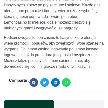
klasycznych slotów po gry karciane i stołowe. Każda gra
oferuje inne promocje i bonusy, więc możesz wybrać tę,
która najlepiej odpowiada Twoim potrzebom.
Lemoncasino to miejsce, gdzie możesz cieszyć się
ulubionymi grami i wygrywać duże nagrody.
Podsumowując, lemon casino to kasyno, które oferuje
wiele promocji i bonusów, aby zwiększyć Twoje szanse na
wygraną. Od lemon casino logowanie po lemon kasyno
logowanie, każda procedura jest prosta i bezpieczna.
Możesz także przeczytać lemon casino opinie, aby
dowiedzieć się, co inni gracze myślą o tym kasynie.
Compartir :