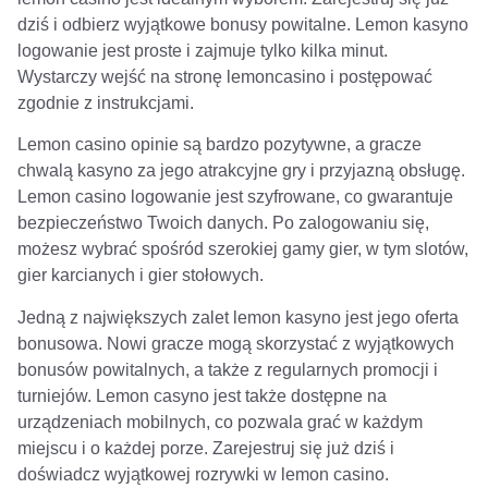
dziś i odbierz wyjątkowe bonusy powitalne. Lemon kasyno
logowanie jest proste i zajmuje tylko kilka minut.
Wystarczy wejść na stronę lemoncasino i postępować
zgodnie z instrukcjami.
Lemon casino opinie są bardzo pozytywne, a gracze
chwalą kasyno za jego atrakcyjne gry i przyjazną obsługę.
Lemon casino logowanie jest szyfrowane, co gwarantuje
bezpieczeństwo Twoich danych. Po zalogowaniu się,
możesz wybrać spośród szerokiej gamy gier, w tym slotów,
gier karcianych i gier stołowych.
Jedną z największych zalet lemon kasyno jest jego oferta
bonusowa. Nowi gracze mogą skorzystać z wyjątkowych
bonusów powitalnych, a także z regularnych promocji i
turniejów. Lemon casyno jest także dostępne na
urządzeniach mobilnych, co pozwala grać w każdym
miejscu i o każdej porze. Zarejestruj się już dziś i
doświadcz wyjątkowej rozrywki w lemon casino.