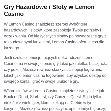
Gry Hazardowe i Sloty w Lemon
Casino
W Lemon Casino znajdziesz szeroki wybór gier
hazardowych i slotów, które zaspokoją Twoje potrzeby i
oczekiwania. Od klasycznych slotów po nowoczesne gry z
rozbudowanymi funkcjami, Lemon Casino oferuje coś dla
każdego.
Jeśli szukasz emocjonujących doświadczeń, Lemon
Casino ma w swojej ofercie gry takie jak ruletka, blackjack,
czy poker. Możesz również skorzystać z opcji logowania,
takich jak lemon casino logowanie, aby uzyskać dostęp do
swojego konta i grać w swoje ulubione gry.
Wśród slotów w Lemon Casino znajdziesz tytuły takie jak
Book of Dead, Starburst, czy Gonzo’s Quest. Są to tylko
niektóre z wielu gier, które czekają na Ciebie w tym
kasynie. Możesz również przeczytać opinie innych graczy,