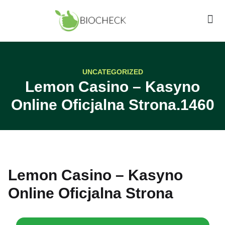
UNCATEGORIZED
Lemon Casino – Kasyno
Online Oficjalna Strona.1460
Lemon Casino – Kasyno
Online Oficjalna Strona