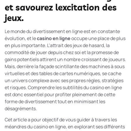
et savourez lexcitation des
jeux.
Le monde du divertissement en ligne est en constante
évolution, et le
casino en ligne
occupe une place de plus
en plus importante. L’attrait des jeux de hasard, la
commodité de jouer depuis chez soi et la promesse de
gains potentiels attirent un nombre croissant de joueurs.
Mais, derrière la façade scintillante des machines à sous
virtuelles et des tables de cartes numériques, se cache
un univers complexe avec ses propres règles, stratégies
et risques. Comprendre les subtilités du casino en ligne
est donc essentiel pour profiter pleinement de cette
forme de divertissement tout en minimisant les
désagréments.
Cet article a pour objectif de vous guider à travers les
méandres du casino en ligne, en explorant ses différents