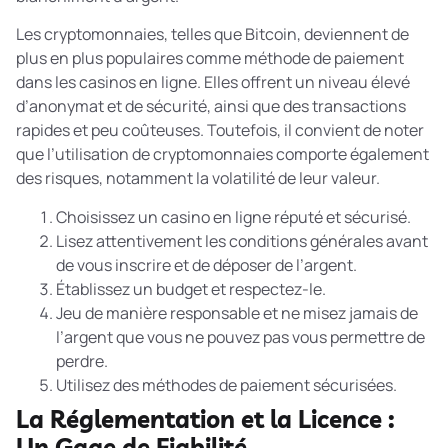
Les cryptomonnaies, telles que Bitcoin, deviennent de
plus en plus populaires comme méthode de paiement
dans les casinos en ligne. Elles offrent un niveau élevé
d’anonymat et de sécurité, ainsi que des transactions
rapides et peu coûteuses. Toutefois, il convient de noter
que l’utilisation de cryptomonnaies comporte également
des risques, notamment la volatilité de leur valeur.
Choisissez un casino en ligne réputé et sécurisé.
Lisez attentivement les conditions générales avant
de vous inscrire et de déposer de l’argent.
Établissez un budget et respectez-le.
Jeu de manière responsable et ne misez jamais de
l’argent que vous ne pouvez pas vous permettre de
perdre.
Utilisez des méthodes de paiement sécurisées.
La Réglementation et la Licence :
Un Gage de Fiabilité