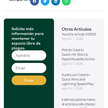
Solicita más
Otros Artículos
información para
favorite article 412593
mantener tu
agosto 7, 2026
espacio libre de
plagas.
Pistolo Casino:
Quick‑Hit Slots &
Rapid Roulette Action
agosto 7, 2026
AusInLuck Casino –
Quick Wins and
Enviar
Lightning Speed Play
agosto 7, 2026
Il demarcazione meno
di scorsa e allo stesso