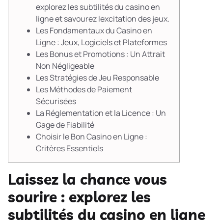
explorez les subtilités du casino en
ligne et savourez lexcitation des jeux.
Les Fondamentaux du Casino en
Ligne : Jeux, Logiciels et Plateformes
Les Bonus et Promotions : Un Attrait
Non Négligeable
Les Stratégies de Jeu Responsable
Les Méthodes de Paiement
Sécurisées
La Réglementation et la Licence : Un
Gage de Fiabilité
Choisir le Bon Casino en Ligne :
Critères Essentiels
Laissez la chance vous
sourire : explorez les
subtilités du casino en ligne