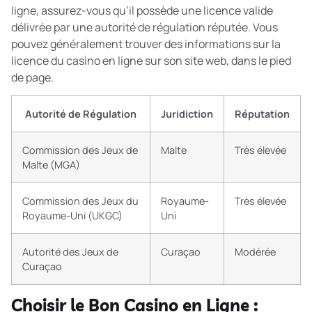
ligne, assurez-vous qu’il possède une licence valide
délivrée par une autorité de régulation réputée. Vous
pouvez généralement trouver des informations sur la
licence du casino en ligne sur son site web, dans le pied
de page.
Autorité de Régulation
Juridiction
Réputation
Commission des Jeux de
Malte
Très élevée
Malte (MGA)
Commission des Jeux du
Royaume-
Très élevée
Royaume-Uni (UKGC)
Uni
Autorité des Jeux de
Curaçao
Modérée
Curaçao
Choisir le Bon Casino en Ligne :