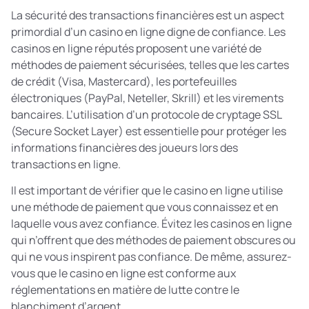
La sécurité des transactions financières est un aspect
primordial d’un casino en ligne digne de confiance. Les
casinos en ligne réputés proposent une variété de
méthodes de paiement sécurisées, telles que les cartes
de crédit (Visa, Mastercard), les portefeuilles
électroniques (PayPal, Neteller, Skrill) et les virements
bancaires. L’utilisation d’un protocole de cryptage SSL
(Secure Socket Layer) est essentielle pour protéger les
informations financières des joueurs lors des
transactions en ligne.
Il est important de vérifier que le casino en ligne utilise
une méthode de paiement que vous connaissez et en
laquelle vous avez confiance. Évitez les casinos en ligne
qui n’offrent que des méthodes de paiement obscures ou
qui ne vous inspirent pas confiance. De même, assurez-
vous que le casino en ligne est conforme aux
réglementations en matière de lutte contre le
blanchiment d’argent.