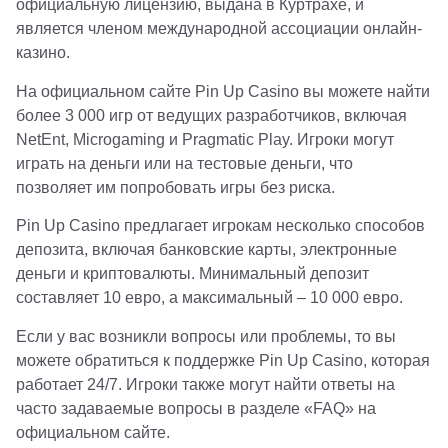
официальную лицензию, выдана в Куртрахе, и
является членом международной ассоциации онлайн-
казино.
На официальном сайте Pin Up Casino вы можете найти
более 3 000 игр от ведущих разработчиков, включая
NetEnt, Microgaming и Pragmatic Play. Игроки могут
играть на деньги или на тестовые деньги, что
позволяет им попробовать игры без риска.
Pin Up Casino предлагает игрокам несколько способов
депозита, включая банковские карты, электронные
деньги и криптовалюты. Минимальный депозит
составляет 10 евро, а максимальный – 10 000 евро.
Если у вас возникли вопросы или проблемы, то вы
можете обратиться к поддержке Pin Up Casino, которая
работает 24/7. Игроки также могут найти ответы на
часто задаваемые вопросы в разделе «FAQ» на
официальном сайте.