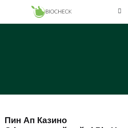
Пин Ап Казино