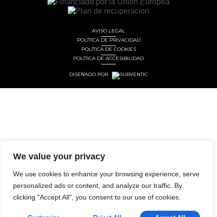
AVISO LEGAL
POLÍTICA DE PRIVACIDAD
POLÍTICA DE COOKIES
POLÍTICA DE ACCESIBILIDAD
DISEÑADO POR
We value your privacy
We use cookies to enhance your browsing experience, serve
personalized ads or content, and analyze our traffic. By
clicking "Accept All", you consent to our use of cookies.