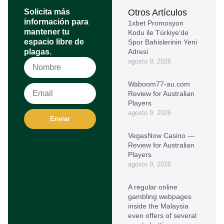
Solicita más
Otros Artículos
información para
1xbet Promosyon
mantener tu
Kodu ile Türkiye’de
espacio libre de
Spor Bahislerinin Yeni
plagas.
Adresi
agosto 9, 2026
Waboom77-au.com
Review for Australian
Players
agosto 9, 2026
Enviar
VegasNow Casino —
Review for Australian
Players
agosto 9, 2026
A regular online
gambling webpages
inside the Malaysia
even offers of several