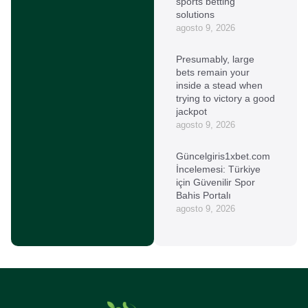
sports betting
solutions
agosto 9, 2026
Presumably, large
bets remain your
inside a stead when
trying to victory a good
jackpot
agosto 9, 2026
Güncelgiris1xbet.com
İncelemesi: Türkiye
için Güvenilir Spor
Bahis Portalı
agosto 9, 2026