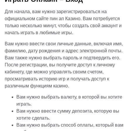
Для начала, вам нужно зарегистрироваться на
официальном сайте
пин ап
Казино. Вам потребуется
только несколько минут, чтобы создать свой аккаунт и
начать играть в любимые игры.
Вам нужно ввести свои личные данные, включая имя,
фамилию, дату рождения и адрес электронной почты.
Вам также нужно выбрать пароль и подтвердить его.
После регистрации, вы получите доступ к личному
кабинету, где можно управлять своим счетом,
просматривать историю игр и получать доступ к
различным функциям казино.
Вам нужно выбрать валюту, в которой вы хотите
играть.
Вам нужно ввести сумму депозита, которую вы
хотите сделать.
Вам нужно выбрать способ оплаты, который вам