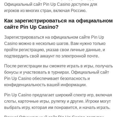
Официальный сайт Pin Up Casino доступен для
игроков из многих стран, включая Россию.
Как зарегистрироваться на официальном
сайте Pin Up Casino?
Зарегистрироваться на официальном сайте Pin Up
Casino можно в несколько шагов. Вам нужно только
пройти регистрацию, указав свои личные данные, и
подтвердить свой аккаунт по электронной почте.
После регистрации вы сможете играть в игры, получать
бонусы и участвовать в турнирах. Официальный сайт
Pin Up Casino обеспечивает безопасность и
конфиденциальность вашей информации.
Pin Up Casino предлагает широкий спектр игр, включая
слоты, карточные игры, рулетку и другие. Игроки могут
выбрать игру, которая им понравится, и начать играть.