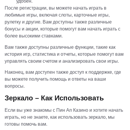
удобен.
После регистрации, вы можете начать играть в
любимые игры, включая слоты, карточные игры,
рулетку и другие. Вам доступны также различные
бонусы и акции, которые помогут вам начать играть с
более высокими ставками.
Вам также доступны различные функции, такие как
история игр, статистика и отчеты, которые помогут вам
управлять своим счетом и анализировать свои игры.
Наконец, вам доступен также доступ к поддержке, где
вы можете получить помощь и ответы на ваши
вопросы.
Зеркало – Как Использовать
Если вы уже знакомы с Пин Ап Казино и хотите начать
играть, но не знаете, как использовать зеркало, мы
готовы помочь вам.