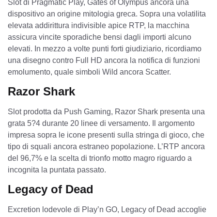
Slot di Pragmatic Play, Gates of Olympus ancora una
dispositivo an origine mitologia greca. Sopra una volatilita
elevata addirittura indivisible apice RTP, la macchina
assicura vincite sporadiche bensi dagli importi alcuno
elevati. In mezzo a volte punti forti giudiziario, ricordiamo
una disegno contro Full HD ancora la notifica di funzioni
emolumento, quale simboli Wild ancora Scatter.
Razor Shark
Slot prodotta da Push Gaming, Razor Shark presenta una
grata 5?4 durante 20 linee di versamento. Il argomento
impresa sopra le icone presenti sulla stringa di gioco, che
tipo di squali ancora estraneo popolazione. L’RTP ancora
del 96,7% e la scelta di trionfo motto magro riguardo a
incognita la puntata passato.
Legacy of Dead
Excretion lodevole di Play’n GO, Legacy of Dead accoglie