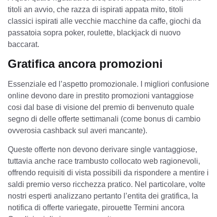
titoli an avvio, che razza di ispirati appata mito, titoli
classici ispirati alle vecchie macchine da caffe, giochi da
passatoia sopra poker, roulette, blackjack di nuovo
baccarat.
Gratifica ancora promozioni
Essenziale ed l’aspetto promozionale. I migliori confusione
online devono dare in prestito promozioni vantaggiose
cosi dal base di visione del premio di benvenuto quale
segno di delle offerte settimanali (come bonus di cambio
ovverosia cashback sul averi mancante).
Queste offerte non devono derivare single vantaggiose,
tuttavia anche race trambusto collocato web ragionevoli,
offrendo requisiti di vista possibili da rispondere a mentire i
saldi premio verso ricchezza pratico. Nel particolare, volte
nostri esperti analizzano pertanto l’entita dei gratifica, la
notifica di offerte variegate, pirouette Termini ancora