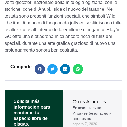
volte giocatori nazionale della mitologia egiziana, con le
storiche icone di Anubi, Iside di nuovo del faraone. Nel
testata sono presenti funzioni speciali, che simboli Wild
che tipo di popolo di fungono da jolly ed sostituiscono tutte
le altre icone all’interno della emittente di inganno. Play’n
GO offre una slot adrenalinica ancora ricca di funzioni
speciali, durante una arte grafica grazioso di nuovo una
prolungamento sonora ben costruita.
Compartir :
Solicita más
Otros Artículos
información para
Биткоин казино:
mantener tu
Играйте безопасно и
espacio libre de
анонимно
plagas.
agosto 7, 2026