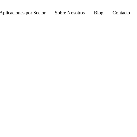
Aplicaciones por Sector
Sobre Nosotros
Blog
Contacto