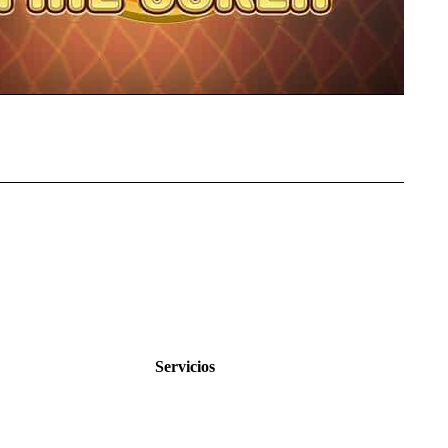
Servicios
Control de Plagas
Desinfección Profesional
Mantenimiento Preventivo