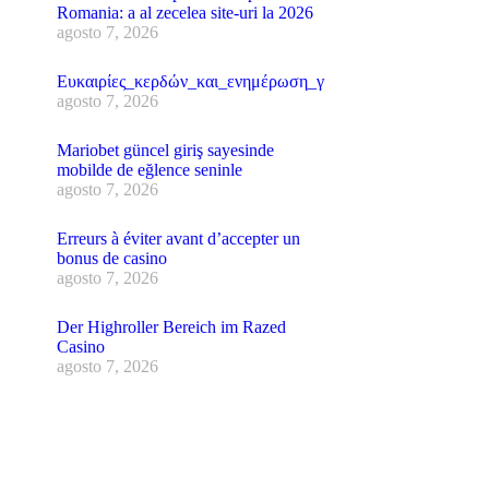
Romania: a al zecelea site-uri la 2026
agosto 7, 2026
Ευκαιρίες_κερδών_και_ενημέρωση_για_το_στοίχ
agosto 7, 2026
Mariobet güncel giriş sayesinde
mobilde de eğlence seninle
agosto 7, 2026
Erreurs à éviter avant d’accepter un
bonus de casino
agosto 7, 2026
Der Highroller Bereich im Razed
Casino
agosto 7, 2026