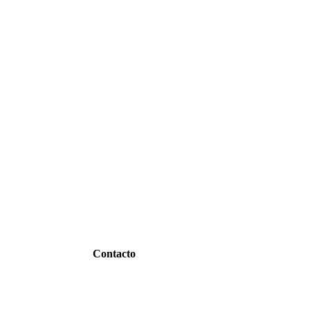
Contacto
info@biocheck.es
644 736 643
C. de Perú, 20, 28823