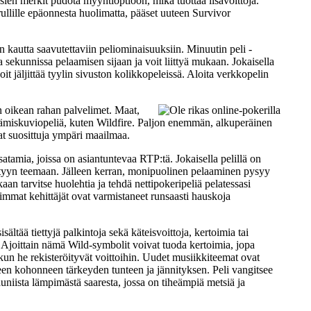
usien merkit pudota myyntioptioon, mikä tuottaa lisävoittoja.
rullille epäonnesta huolimatta, pääset uuteen Survivor
autta saavutettaviin peliominaisuuksiin. Minuutin peli -
sekunnissa pelaamisen sijaan ja voit liittyä mukaan. Jokaisella
oit jäljittää tyylin sivuston kolikkopeleissä. Aloita verkkopelin
en oikean rahan palvelimet. Maat,
viämiskuviopeliä, kuten Wildfire. Paljon enemmän, alkuperäinen
ovat suosittuja ympäri maailmaa.
tamia, joissa on asiantuntevaa RTP:tä. Jokaisella pelillä on
iettyyn teemaan. Jälleen kerran, monipuolinen pelaaminen pysyy
an tarvitse huolehtia ja tehdä nettipokeripeliä pelatessasi
immat kehittäjät ovat varmistaneet runsaasti hauskoja
isältää tiettyjä palkintoja sekä käteisvoittoja, kertoimia tai
Ajoittain nämä Wild-symbolit voivat tuoda kertoimia, jopa
 kun he rekisteröityvät voittoihin. Uudet musiikkiteemat ovat
kseen kohonneen tärkeyden tunteen ja jännityksen. Peli vangitsee
uniista lämpimästä saaresta, jossa on tiheämpiä metsiä ja