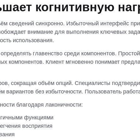
шает когнитивную наг
ъём сведений синхронно. Избыточный интерфейс при
ысвобождает внимание для выполнения ключевых за
ость использования.
о определять главенство среди компонентов. Прост
мых компонентов. Клиент мгновенно понимает предл
ов, сокращая объём опций. Специалисты подтвердил
м вариантов без избыточности. Пользователь работа
ости благодаря лаконичности:
огичными функциями
егчения восприятия
вания