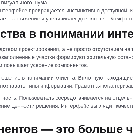
 визуального шума
терфейсе превращается инстинктивно доступной. Кл
ет напряжение и увеличивает довольство. Комфорт
нства в понимании инт
ством проектирования, а не просто отсутствием на
езаполненные участки формируют зрительную остано
и повышает усвоение компонентов.
ношение в понимании клиента. Вплотную находящиес
опознавать типы информации. Грамотная кластериза
тность. Пользователь сосредотачивается на отдель
ние ценности решения. Интерфейс выглядит качеств
ентов — это больше ч