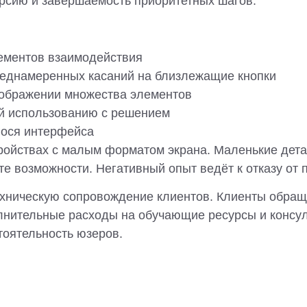
ерсию и завершаемость приоритетных шагов.
ементов взаимодействия
преднамеренных касаний на близлежащие кнопки
ображении множества элементов
й использованию с решением
гося интерфейса
тройствах с малым форматом экрана. Маленькие дет
те возможности. Негативный опыт ведёт к отказу от
хническую сопровождение клиентов. Клиенты обраща
олнительные расходы на обучающие ресурсы и консу
тоятельность юзеров.