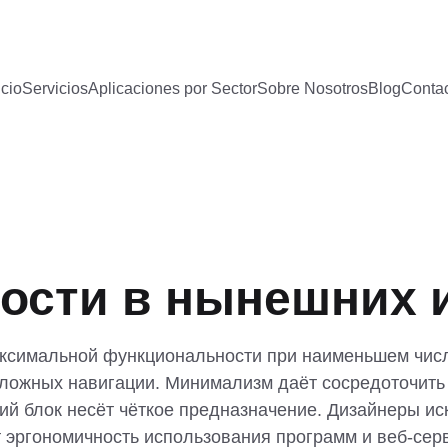
icio
Servicios
Aplicaciones por Sector
Sobre Nosotros
Blog
Conta
ости в нынешних 
ксимальной функциональности при наименьшем числ
сложных навигации. Минимализм даёт сосредоточить
кий блок несёт чёткое предназначение. Дизайнеры 
 эргономичность использования программ и веб-сер