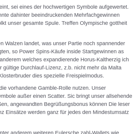
eint, sei eines der hochwertigen Symbole aufgewertet.
nnte dahinter beeindruckenden Mehrfachgewinnen
ölkt unser gesamte Spule. Treffen Olympische gottheit
.
tigen Walzen landet, was unser Partie noch spannender
igten, so Power Spins-Käufe inside Startgewinnen as
r anderem welches expandierende Horus-Kaltherzig ich
 gültige Durchlauf-Lizenz, z.b. nicht mehr da Malta
osterbruder dies spezielle Freispielmodus.
r die vorhandene Gamble-Rolle nutzen. Unser
bole außer einen Scatter. Sic bringt unser allsehende
aßen, angewandten Begrüßungsbonus können Die leser
nz Einsätze werden ganz für jedes den Mindestumsatz
nter anderem weiteren Eulersche zahl-Wallets wie