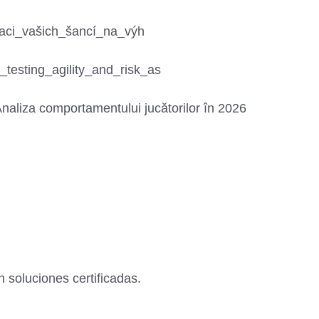
aci_vašich_šancí_na_výh
testing_agility_and_risk_as
Analiza comportamentului jucătorilor în 2026
 soluciones certificadas.