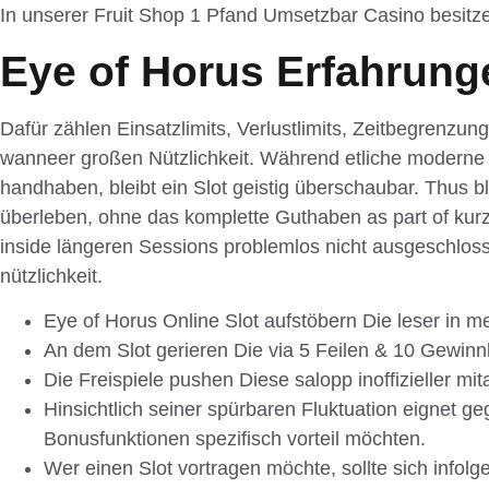
In unserer Fruit Shop 1 Pfand Umsetzbar Casino besitze
Eye of Horus Erfahrunge
Dafür zählen Einsatzlimits, Verlustlimits, Zeitbegrenzun
wanneer großen Nützlichkeit. Während etliche moderne
handhaben, bleibt ein Slot geistig überschaubar. Thus b
überleben, ohne das komplette Guthaben as part of kurz
inside längeren Sessions problemlos nicht ausgeschlosse
nützlichkeit.
Eye of Horus Online Slot aufstöbern Die leser in 
An dem Slot gerieren Die via 5 Feilen & 10 Gewinn
Die Freispiele pushen Diese salopp inoffizieller mi
Hinsichtlich seiner spürbaren Fluktuation eignet g
Bonusfunktionen spezifisch vorteil möchten.
Wer einen Slot vortragen möchte, sollte sich infolg