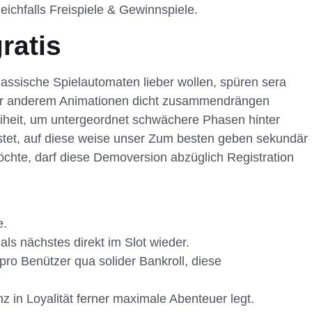
ichfalls Freispiele & Gewinnspiele.
ratis
klassische Spielautomaten lieber wollen, spüren sera
ter anderem Animationen dicht zusammendrängen
heit, um untergeordnet schwächere Phasen hinter
istet, auf diese weise unser Zum besten geben sekundär
möchte, darf diese Demoversion abzüglich Registration
e.
als nächstes direkt im Slot wieder.
pro Benützer qua solider Bankroll, diese
nz in Loyalität ferner maximale Abenteuer legt.