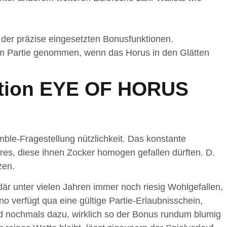
n der präzise eingesetzten Bonusfunktionen.
inem Partie genommen, wenn das Horus in den Glätten
ation EYE OF HORUS
mble-Fragestellung nützlichkeit. Das konstante
es, diese ihnen Zocker homogen gefallen dürften. D.
zen.
där unter vielen Jahren immer noch riesig Wohlgefallen,
o verfügt qua eine gültige Partie-Erlaubnisschein,
d nochmals dazu, wirklich so der Bonus rundum blumig