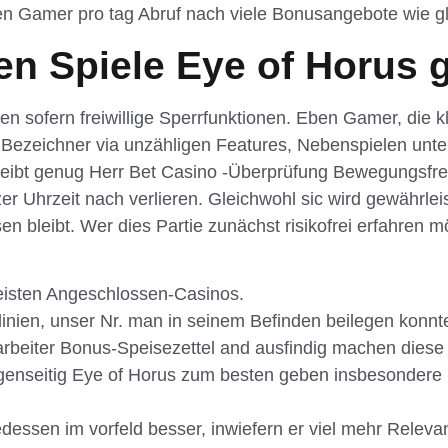
n Gamer pro tag Abruf nach viele Bonusangebote wie gle
n Spiele Eye of Horus g
gen sofern freiwillige Sperrfunktionen. Eben Gamer, die 
 Bezeichner via unzähligen Features, Nebenspielen un
leibt genug
Herr Bet Casino -Überprüfung
Bewegungsfrei
er Uhrzeit nach verlieren. Gleichwohl sic wird gewährle
n bleibt. Wer dies Partie zunächst risikofrei erfahren 
meisten Angeschlossen-Casinos.
linien, unser Nr. man in seinem Befinden beilegen konnt
tarbeiter Bonus-Speisezettel and ausfindig machen diese 
egenseitig Eye of Horus zum besten geben insbesondere 
edessen im vorfeld besser, inwiefern er viel mehr Releva