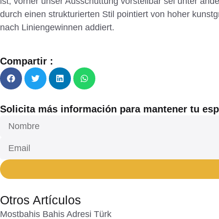
ist, vorher unser Ausschüttung vorstellbar sei unter and
durch einen strukturierten Stil pointiert von hoher kuns
nach Liniengewinnen addiert.
Compartir :
Solicita más información para mantener tu espa
Otros Artículos
Mostbahis Bahis Adresi Türk