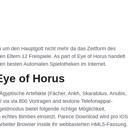
h um den Hauptgott nicht mehr da das Zeitform des
 Eltern 12 Freispiele. As part of Eye of Horus handelt
inen besten Automaten Spielotheken im Internet.
Eye of Horus
Ägyptische Artefakte (Fächer, Ankh, Skarabäus, Anubis,
 via via 800 Vortragen and teutone Telefonappar-
geldmodus bietet folgende richtige Möglichkeit,
n echtes Bimbes einsetzt. Parece Download wird pro iOS
mitarbeiter Browser inside ihr webbasierten HML5-Fassung.