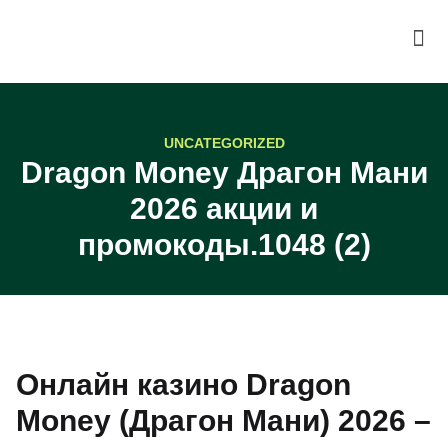
UNCATEGORIZED
Dragon Money Драгон Мани
2026 акции и
промокоды.1048 (2)
Онлайн казино Dragon
Money (Драгон Мани) 2026 –