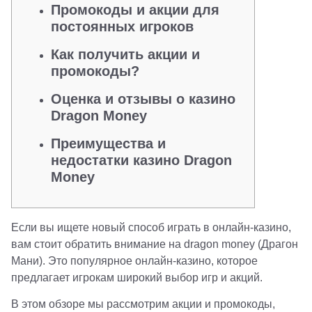
Промокоды и акции для
постоянных игроков
Как получить акции и
промокоды?
Оценка и отзывы о казино
Dragon Money
Преимущества и
недостатки казино Dragon
Money
Если вы ищете новый способ играть в онлайн-казино,
вам стоит обратить внимание на
dragon money
(Драгон
Мани). Это популярное онлайн-казино, которое
предлагает игрокам широкий выбор игр и акций.
В этом обзоре мы рассмотрим акции и промокоды,