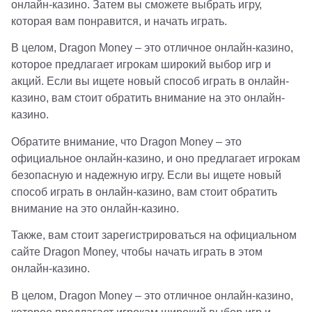
онлайн-казино. Затем вы сможете выбрать игру,
которая вам понравится, и начать играть.
В целом, Dragon Money – это отличное онлайн-казино,
которое предлагает игрокам широкий выбор игр и
акций. Если вы ищете новый способ играть в онлайн-
казино, вам стоит обратить внимание на это онлайн-
казино.
Обратите внимание, что Dragon Money – это
официальное онлайн-казино, и оно предлагает игрокам
безопасную и надежную игру. Если вы ищете новый
способ играть в онлайн-казино, вам стоит обратить
внимание на это онлайн-казино.
Также, вам стоит зарегистрироваться на официальном
сайте Dragon Money, чтобы начать играть в этом
онлайн-казино.
В целом, Dragon Money – это отличное онлайн-казино,