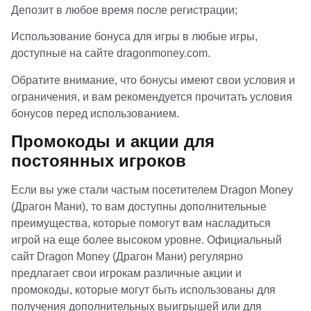
Депозит в любое время после регистрации;
Использование бонуса для игры в любые игры,
доступные на сайте dragonmoney.com.
Обратите внимание, что бонусы имеют свои условия и
ограничения, и вам рекомендуется прочитать условия
бонусов перед использованием.
Промокоды и акции для
постоянных игроков
Если вы уже стали частым посетителем Dragon Money
(Драгон Мани), то вам доступны дополнительные
преимущества, которые помогут вам насладиться
игрой на еще более высоком уровне. Официальный
сайт Dragon Money (Драгон Мани) регулярно
предлагает свои игрокам различные акции и
промокоды, которые могут быть использованы для
получения дополнительных выигрышей или для