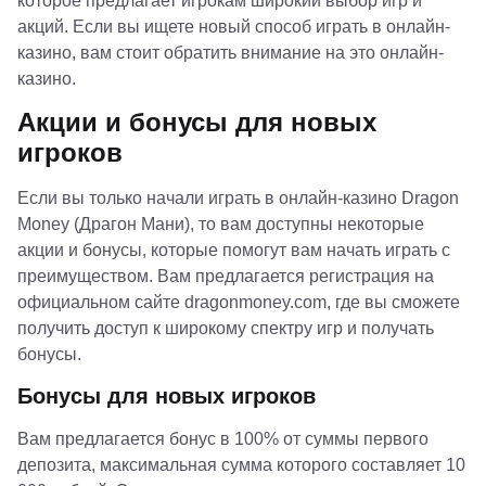
которое предлагает игрокам широкий выбор игр и
акций. Если вы ищете новый способ играть в онлайн-
казино, вам стоит обратить внимание на это онлайн-
казино.
Акции и бонусы для новых
игроков
Если вы только начали играть в онлайн-казино Dragon
Money (Драгон Мани), то вам доступны некоторые
акции и бонусы, которые помогут вам начать играть с
преимуществом. Вам предлагается регистрация на
официальном сайте dragonmoney.com, где вы сможете
получить доступ к широкому спектру игр и получать
бонусы.
Бонусы для новых игроков
Вам предлагается бонус в 100% от суммы первого
депозита, максимальная сумма которого составляет 10