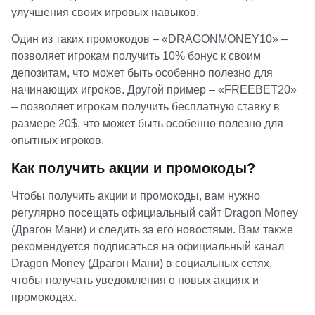
улучшения своих игровых навыков.
Один из таких промокодов – «DRAGONMONEY10» –
позволяет игрокам получить 10% бонус к своим
депозитам, что может быть особенно полезно для
начинающих игроков. Другой пример – «FREEBET20»
– позволяет игрокам получить бесплатную ставку в
размере 20$, что может быть особенно полезно для
опытных игроков.
Как получить акции и промокоды?
Чтобы получить акции и промокоды, вам нужно
регулярно посещать официальный сайт Dragon Money
(Драгон Мани) и следить за его новостями. Вам также
рекомендуется подписаться на официальный канал
Dragon Money (Драгон Мани) в социальных сетях,
чтобы получать уведомления о новых акциях и
промокодах.