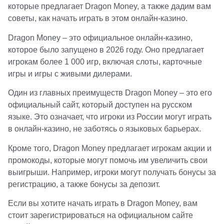
которые предлагает Dragon Money, а также дадим вам
советы, как начать играть в этом онлайн-казино.
Dragon Money – это официальное онлайн-казино,
которое было запущено в 2026 году. Оно предлагает
игрокам более 1 000 игр, включая слоты, карточные
игры и игры с живыми дилерами.
Один из главных преимуществ Dragon Money – это его
официальный сайт, который доступен на русском
языке. Это означает, что игроки из России могут играть
в онлайн-казино, не заботясь о языковых барьерах.
Кроме того, Dragon Money предлагает игрокам акции и
промокоды, которые могут помочь им увеличить свои
выигрыши. Например, игроки могут получать бонусы за
регистрацию, а также бонусы за депозит.
Если вы хотите начать играть в Dragon Money, вам
стоит зарегистрироваться на официальном сайте