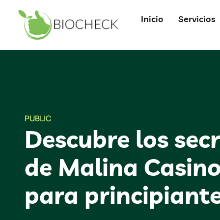
Inicio
Servicios
PUBLIC
Descubre los sec
de Malina Casino
para principiant