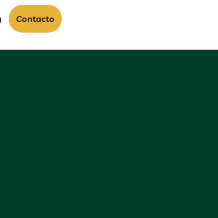
g
Contacto