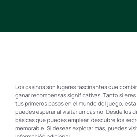
Los casinos son lugares fascinantes que combi
ganar recompensas significativas. Tanto si er
tus primeros pasos en el mundo del juego, esta 
puedes esperar al visitar un casino. Desde los d
básicas que puedes emplear, descubre los secre
memorable. Si deseas explorar más, puedes visi
información adicional.