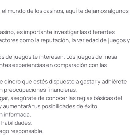
 el mundo de los casinos, aquí te dejamos algunos
asino, es importante investigar las diferentes
ctores como la reputación, la variedad de juegos y
s de juegos te interesan. Los juegos de mesa
rentes experiencias en comparación con las
 de dinero que estés dispuesto a gastar y adhiérete
sin preocupaciones financieras.
ar, asegúrate de conocer las reglas básicas del
y aumentará tus posibilidades de éxito.
n informada.
 habilidades.
ego responsable.