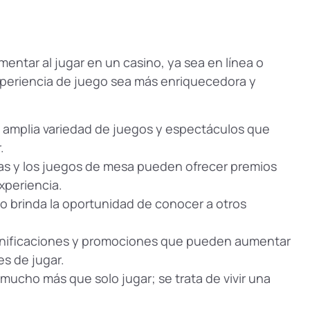
entar al jugar en un casino, ya sea en línea o
xperiencia de juego sea más enriquecedora y
 amplia variedad de juegos y espectáculos que
.
s y los juegos de mesa pueden ofrecer premios
xperiencia.
co brinda la oportunidad de conocer a otros
nificaciones y promociones que pueden aumentar
es de jugar.
mucho más que solo jugar; se trata de vivir una