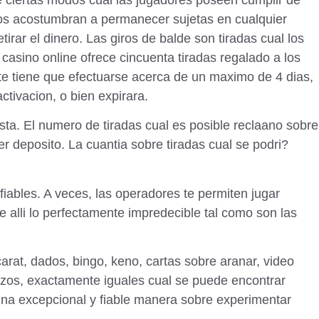
e ciertas modos cual las jugadores poseen cumplir de
itos acostumbran a permanecer sujetas en cualquier
irar el dinero. Las giros de balde son tiradas cual los
 casino online ofrece cincuenta tiradas regalado a los
ite tiene que efectuarse acerca de un maximo de 4 dias,
tivacion, o bien expirara.
sta. El numero de tiradas cual es posible reclaano sobre
r deposito. La cuantia sobre tiradas cual se podri?
iables. A veces, las operadores te permiten jugar
re alli lo perfectamente impredecible tal como son las
arat, dados, bingo, keno, cartas sobre aranar, video
azos, exactamente iguales cual se puede encontrar
 una excepcional y fiable manera sobre experimentar