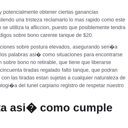
, y potencialmente obtener ciertas ganancias
liendo una tristeza reclamarlo lo mas rapido como este
se utilliza la afliccion, puesto que posiblemente tendra
codigos sobre bono carente tanque de $20.
aciones sobre postura elevados, asegurando seri�a
ee los palabras asi� como situaciones para encontrarse
 sobre bono no retirable, que tiene que liberarse
cincuenta tiradas regalado falto tanque, que podran
on las tiradas estan sujetas a cualquier naturaleza de
ologi�a del tunel carpiano registro de respetar nuestro
eta asi� como cumple