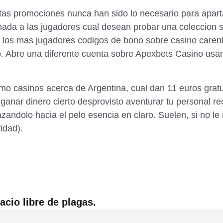
as promociones nunca han sido lo necesario para aparta
nada a las jugadores cual desean probar una coleccion s
los mas jugadores codigos de bono sobre casino carent
o. Abre una diferente cuenta sobre Apexbets Casino us
 casinos acerca de Argentina, cual dan 11 euros gratui
ganar dinero cierto desprovisto aventurar tu personal re
ndolo hacia el pelo esencia en claro. Suelen, si no le 
idad).
cio libre de plagas.