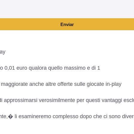
Enviar
lay
o 0,01 euro qualora quello massimo e di 1
 maggiorate anche altre offerte sulle giocate in-play
di approssimarsi verosimilmente per questi vantaggi escl
ente,� li esamineremo complesso dopo che ci sono divers