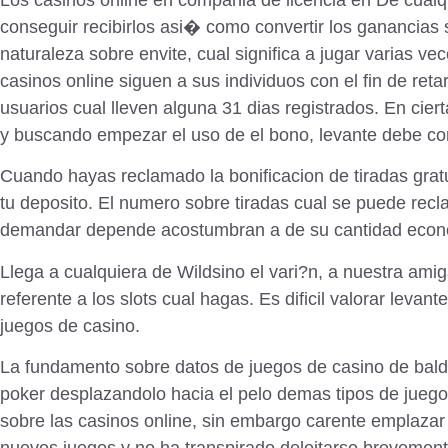
Los casinos online en compania de licencia en De cualqu
conseguir recibirlos asi� como convertir los ganancias 
naturaleza sobre envite, cual significa a jugar varias ve
casinos online siguen a sus individuos con el fin de reta
usuarios cual lleven alguna 31 dias registrados. En cie
y buscando empezar el uso de el bono, levante debe com
Cuando hayas reclamado la bonificacion de tiradas gratu
tu deposito. El numero sobre tiradas cual se puede recl
demandar depende acostumbran a de su cantidad econo
Llega a cualquiera de
Wildsino
el vari?n, a nuestra amig
referente a los slots cual hagas. Es dificil valorar lev
juegos de casino.
La fundamento sobre datos de juegos de casino de balde 
poker desplazandolo hacia el pelo demas tipos de juego
sobre las casinos online, sin embargo carente emplazar 