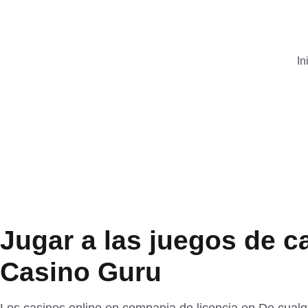
In
Jugar a las juegos de c
Casino Guru