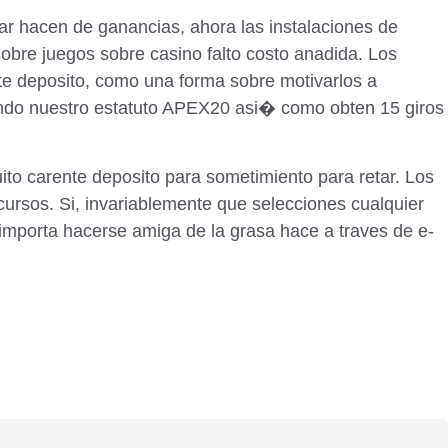
r hacen de ganancias, ahora las instalaciones de
obre juegos sobre casino falto costo anadida. Los
e deposito, como una forma sobre motivarlos a
ando nuestro estatuto APEX20 asi� como obten 15 giros
to carente deposito para sometimiento para retar. Los
cursos. Si, invariablemente que selecciones cualquier
importa hacerse amiga de la grasa hace a traves de e-