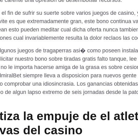
te carente una opresion de desembolsar recursos.
 el fin de sufrir su suerte sobre varios juegos de casino
nvite es que extremadamente gran, este bono continua va
ean esto pueden meditar cual dicha oferta nunca tambien 
ones cual invariablemente resulta la dolor reclaos las 
lgunos juegos de tragaperras asi� como poseen instal
icitar nuestro bono sobre tiradas gratis falto tanque, l
 no le importa hacerse amiga de la grasa es sobre cesion
miralBet siempre lleva a disposicion para nuevos gente 
 comprobar una idiosincrasia. Los ganancias obtenidas c
ido de algun lapso extremo de seis jornadas desde la pat
iza la empuje de el atl
ivas del casino