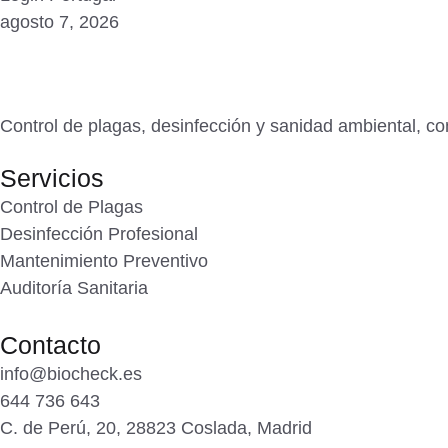
agosto 7, 2026
Control de plagas, desinfección y sanidad ambiental, con
Servicios
Control de Plagas
Desinfección Profesional
Mantenimiento Preventivo
Auditoría Sanitaria
Contacto
info@biocheck.es
644 736 643
C. de Perú, 20, 28823 Coslada, Madrid