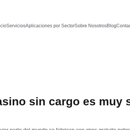
icio
Servicios
Aplicaciones por Sector
Sobre Nosotros
Blog
Conta
asino sin cargo es muy s