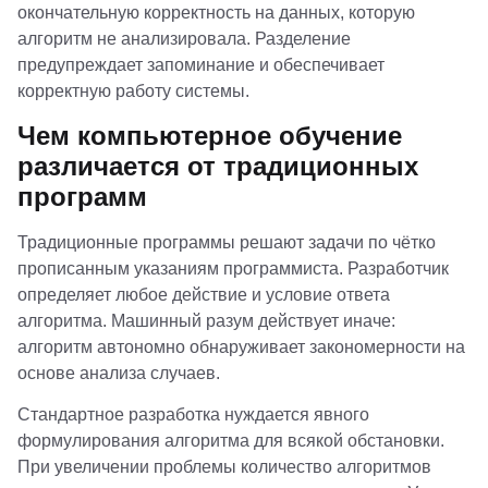
окончательную корректность на данных, которую
алгоритм не анализировала. Разделение
предупреждает запоминание и обеспечивает
корректную работу системы.
Чем компьютерное обучение
различается от традиционных
программ
Традиционные программы решают задачи по чётко
прописанным указаниям программиста. Разработчик
определяет любое действие и условие ответа
алгоритма. Машинный разум действует иначе:
алгоритм автономно обнаруживает закономерности на
основе анализа случаев.
Стандартное разработка нуждается явного
формулирования алгоритма для всякой обстановки.
При увеличении проблемы количество алгоритмов