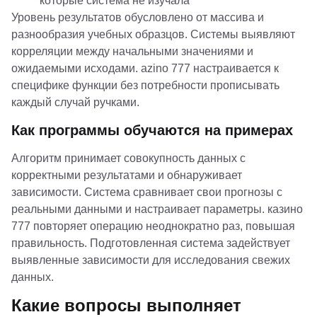
которые система не изучала
Уровень результатов обусловлено от массива и
разнообразия учебных образцов. Системы выявляют
корреляции между начальными значениями и
ожидаемыми исходами. azino 777 настраивается к
специфике функции без потребности прописывать
каждый случай ручками.
Как программы обучаются на примерах
Алгоритм принимает совокупность данных с
корректными результатами и обнаруживает
зависимости. Система сравнивает свои прогнозы с
реальными данными и настраивает параметры. казино
777 повторяет операцию неоднократно раз, повышая
правильность. Подготовленная система задействует
выявленные зависимости для исследования свежих
данных.
Какие вопросы выполняет