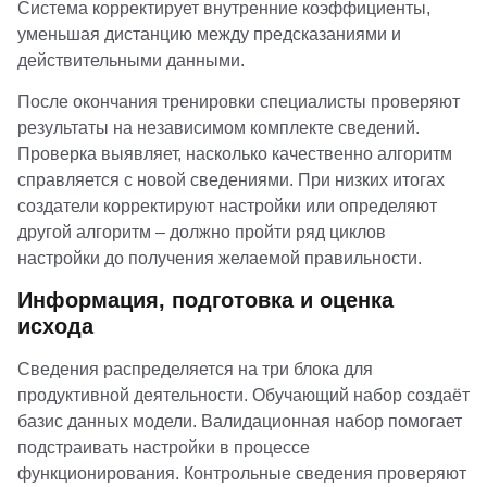
Система корректирует внутренние коэффициенты,
уменьшая дистанцию между предсказаниями и
действительными данными.
После окончания тренировки специалисты проверяют
результаты на независимом комплекте сведений.
Проверка выявляет, насколько качественно алгоритм
справляется с новой сведениями. При низких итогах
создатели корректируют настройки или определяют
другой алгоритм – должно пройти ряд циклов
настройки до получения желаемой правильности.
Информация, подготовка и оценка
исхода
Сведения распределяется на три блока для
продуктивной деятельности. Обучающий набор создаёт
базис данных модели. Валидационная набор помогает
подстраивать настройки в процессе
функционирования. Контрольные сведения проверяют