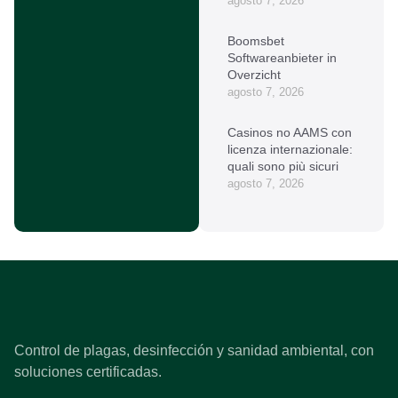
agosto 7, 2026
Boomsbet
Softwareanbieter in
Overzicht
agosto 7, 2026
Casinos no AAMS con
licenza internazionale:
quali sono più sicuri
agosto 7, 2026
Control de plagas, desinfección y sanidad ambiental, con
soluciones certificadas.