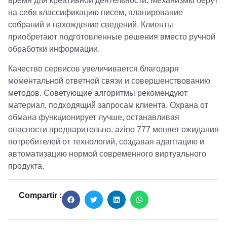
время для креативной деятельности. Механизмы берут
на себя классификацию писем, планирование
собраний и нахождение сведений. Клиенты
приобретают подготовленные решения вместо ручной
обработки информации.
Качество сервисов увеличивается благодаря
моментальной ответной связи и совершенствованию
методов. Советующие алгоритмы рекомендуют
материал, подходящий запросам клиента. Охрана от
обмана функционирует лучше, останавливая
опасности предварительно. azino 777 меняет ожидания
потребителей от технологий, создавая адаптацию и
автоматизацию нормой современного виртуального
продукта.
Compartir :