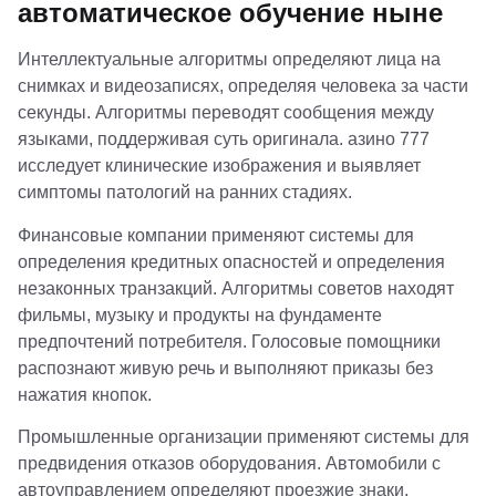
автоматическое обучение ныне
Интеллектуальные алгоритмы определяют лица на
снимках и видеозаписях, определяя человека за части
секунды. Алгоритмы переводят сообщения между
языками, поддерживая суть оригинала. азино 777
исследует клинические изображения и выявляет
симптомы патологий на ранних стадиях.
Финансовые компании применяют системы для
определения кредитных опасностей и определения
незаконных транзакций. Алгоритмы советов находят
фильмы, музыку и продукты на фундаменте
предпочтений потребителя. Голосовые помощники
распознают живую речь и выполняют приказы без
нажатия кнопок.
Промышленные организации применяют системы для
предвидения отказов оборудования. Автомобили с
автоуправлением определяют проезжие знаки,