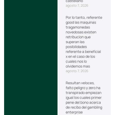
castellano
agosto 7, 2026
Por lo tanto, referente
good las maquinas
tragamonedas
novedosas existen
retribucion que
superan las
posibilidades
referente a beneficial
x en el caso de los
cuales nos lo
olvidemos mas
agosto 7, 2026
Resultan veloces,
falto peligro y zero ha
transpirado empiezan
igual los cuales primer
pene del bono acerca
de recibo del gambling
enterprise