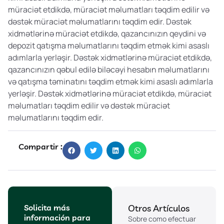
müraciət etdikdə, müraciət məlumatları təqdim edilir və
dəstək müraciət məlumatlarını təqdim edir. Dəstək
xidmətlərinə müraciət etdikdə, qazancınızın qeydini və
depozit qatışma məlumatlarını təqdim etmək kimi asaslı
adımlarla yerləşir. Dəstək xidmətlərinə müraciət etdikdə,
qazancınızın qəbul edilə biləcəyi hesabın məlumatlarını
və qatışma təminatını təqdim etmək kimi asaslı adımlarla
yerləşir. Dəstək xidmətlərinə müraciət etdikdə, müraciət
məlumatları təqdim edilir və dəstək müraciət
məlumatlarını təqdim edir.
Compartir :
Solicita más
Otros Artículos
información para
Sobre como efectuar