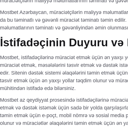
müraciətçilərin maliyyə məlumatlarının təminatı və gəvə
Mostbet Azərbaycan, müraciətçilərin maliyyə məlumatlar
da bu təminatlı və gəvənli müraciət təminatı təmin edilir.
məlumatlarının təminatı və gəvənliyindən əmin olunması 
İstifadəçinin Duyuru və
Mostbet, istifadəçilərinə müraciət etmək üçün ən yaxşı yo
müraciət etmək, məsələlərini təsvir etmək və dəstək ist
edir. Sitenin dəstək sistemi əlaqələrini təmin etmək üçün
təsvir etmək üçün ən yaxşı yollar təqdim olunur və müra
mühitindən istifadə edə bilərsiniz.
Mostbet az qeydiyyat prosesində istifadəçilərinə müraciə
etmək və dəstək istəmək üçün sadə bir yolda qarşılaşırla
təmin etmək üçün e-poçt, mobil nömrə və sosial media plat
olunur və müraciətlər əlaqələrini təmin etmək üçün ən ya