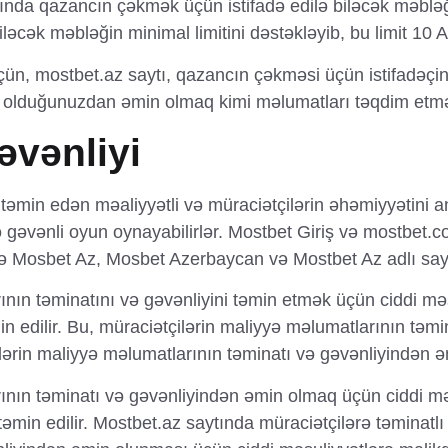
nda qazancın çəkmək üçün istifadə edilə biləcək məbləği
əcək məbləğin minimal limitini dəstəkləyib, bu limit 10 
üçün, mostbet.az saytı, qazancın çəkməsi üçün istifadəçin
 olduğunuzdan əmin olmaq kimi məlumatları təqdim etmək 
vənliyi
təmin edən məaliyyətli və müraciətçilərin əhəmiyyətini 
ə gəvənli oyun oynayabilirlər. Mostbet Giriş və mostbet.c
ə Mosbet Az, Mosbet Azerbaycan və Mostbet Az adlı saytla
ın təminatını və gəvənliyini təmin etmək üçün ciddi məsu
min edilir. Bu, müraciətçilərin maliyyə məlumatlarının tə
lərin maliyyə məlumatlarının təminatı və gəvənliyindən ə
ının təminatı və gəvənliyindən əmin olmaq üçün ciddi m
əmin edilir. Mostbet.az saytında müraciətçilərə təminatlı 