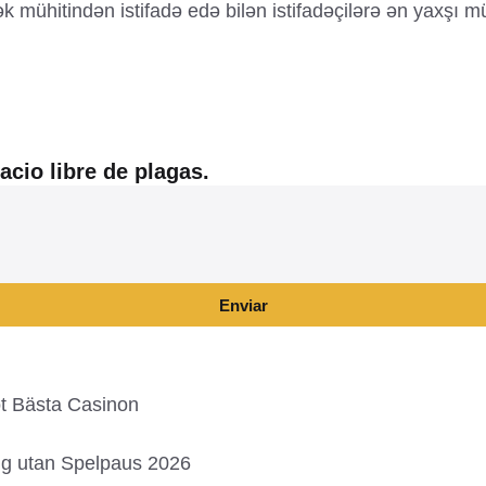
mühitindən istifadə edə bilən istifadəçilərə ən yaxşı mür
cio libre de plagas.
Enviar
t Bästa Casinon
ng utan Spelpaus 2026