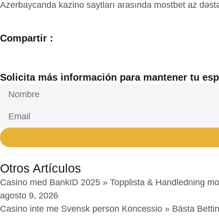
Azerbaycanda kazino saytları arasında mostbet az dəstək 
Compartir :
Solicita más información para mantener tu espa
Otros Artículos
Casino med BankID 2025 » Topplista & Handledning mo
agosto 9, 2026
Casino inte me Svensk person Koncessio » Bästa Betti