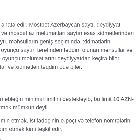
 əhatə edir. Mostbet Azerbaycan saytı, qeydiyyat
z və mosbet az məlumatları saytın əsas xidmətlərindən
ytı, məhsulların geniş seçimində, xidmətlərin
q, oyunçu saytın tərəfindən təqdim olunan məhsullar və
ə oyunçu məlumatlarını qeydiyyatdan keçirə bilər.
r və xidmətləri təqdim edə bilər.
əbləğin minimal limitini dəstəkləyib, bu limit 10 AZN-
əkmək mümkün deyil.
min etmək, istifadəçinin e-poçt və telefon nömrələrini
m etmək kimi təşkil edir.