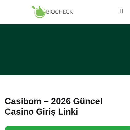
Casibom – 2026 Güncel
Casino Giriş Linki