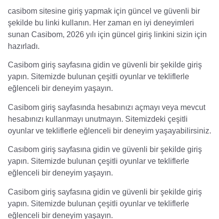
casibom
sitesine giriş yapmak için güncel ve güvenli bir
şekilde bu linki kullanın. Her zaman en iyi deneyimleri
sunan Casibom, 2026 yılı için güncel giriş linkini sizin için
hazırladı.
Casibom giriş sayfasına gidin ve güvenli bir şekilde giriş
yapın. Sitemizde bulunan çeşitli oyunlar ve tekliflerle
eğlenceli bir deneyim yaşayın.
Casibom giriş sayfasında hesabınızı açmayı veya mevcut
hesabınızı kullanmayı unutmayın. Sitemizdeki çeşitli
oyunlar ve tekliflerle eğlenceli bir deneyim yaşayabilirsiniz.
Casıbom giriş sayfasına gidin ve güvenli bir şekilde giriş
yapın. Sitemizde bulunan çeşitli oyunlar ve tekliflerle
eğlenceli bir deneyim yaşayın.
Casibom giriş sayfasına gidin ve güvenli bir şekilde giriş
yapın. Sitemizde bulunan çeşitli oyunlar ve tekliflerle
eğlenceli bir deneyim yaşayın.