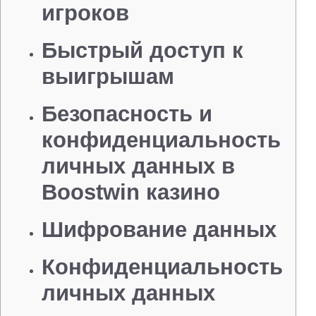
игроков
Быстрый доступ к
выигрышам
Безопасность и
конфиденциальность
личных данных в
Boostwin казино
Шифрование данных
Конфиденциальность
личных данных