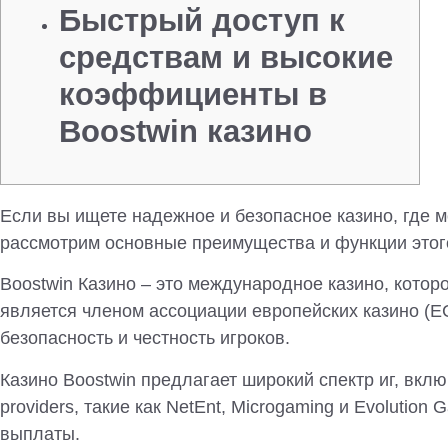
Быстрый доступ к
средствам и высокие
коэффициенты в
Boostwin казино
Если вы ищете надежное и безопасное казино, где 
рассмотрим основные преимущества и функции этого
Boostwin Казино – это международное казино, котор
является членом ассоциации европейских казино (EC
безопасность и честность игроков.
Казино Boostwin предлагает широкий спектр иг, включ
providers, такие как NetEnt, Microgaming и Evolutio
выплаты.