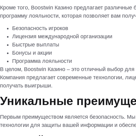
Кроме того, Boostwin Казино предлагает различные 
программу лояльности, которая позволяет вам полу
Безопасность игроков
Лицензия международной организации
Быстрые выплаты
Бонусы и акции
Программа лояльности
В целом, Boostwin Казино – это отличный выбор для
Компания предлагает современные технологии, лице
получать выигрыши.
Уникальные преимуще
Первым преимуществом является безопасность. Мы 
технологии для защиты вашей информации и обеспе