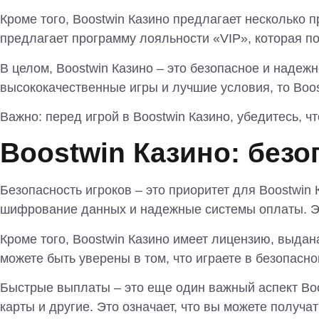
Кроме того, Boostwin Казино предлагает несколько 
предлагает программу лояльности «VIP», которая по
В целом, Boostwin Казино – это безопасное и надеж
высококачественные игры и лучшие условия, то Boos
Важно: перед игрой в Boostwin Казино, убедитесь, ч
Boostwin Казино: без
Безопасность игроков – это приоритет для Boostwin
шифрование данных и надежные системы оплаты. Эт
Кроме того, Boostwin Казино имеет лицензию, выдан
можете быть уверены в том, что играете в безопасно
Быстрые выплаты – это еще один важный аспект Boo
карты и другие. Это означает, что вы можете получа