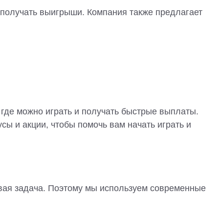
и получать выигрыши. Компания также предлагает
, где можно играть и получать быстрые выплаты.
ы и акции, чтобы помочь вам начать играть и
рвая задача. Поэтому мы используем современные