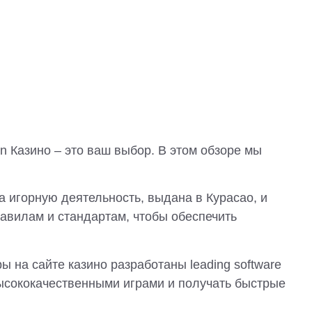
in
Казино – это ваш выбор. В этом обзоре мы
а игорную деятельность, выдана в Курасао, и
равилам и стандартам, чтобы обеспечить
ы на сайте казино разработаны leading software
я высококачественными играми и получать быстрые