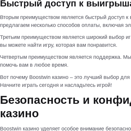
Быстрый доступ к выигрыш
Вторым преимуществом является быстрый доступ к 
предлагаем несколько способов оплаты, включая эл
Третьим преимуществом является широкий выбор игр.
вы можете найти игру, которая вам понравится.
Четвертым преимуществом является поддержка. Мы 
помочь вам в любое время.
Вот почему Boostwin казино – это лучший выбор для
Начните играть сегодня и насладьтесь игрой!
Безопасность и конфи
казино
Boostwin казино уделяет особое внимание безопасн