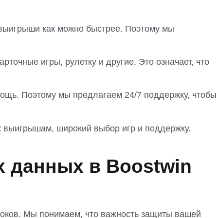
 выигрыши как можно быстрее. Поэтому мы
точные игры, рулетку и другие. Это означает, что
ощь. Поэтому мы предлагаем 24/7 поддержку, чтобы
к выигрышам, широкий выбор игр и поддержку.
 данных в Boostwin
роков. Мы понимаем, что важность защиты вашей