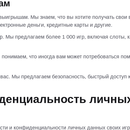
ам
выигрышам. Мы знаем, что вы хотите получать свои
ектронные деньги, кредитные карты и другие.
 Мы предлагаем более 1 000 игр, включая слоты, кар
понимаем, что иногда вам может потребоваться пом
 вас. Мы предлагаем безопасность, быстрый доступ 
денциальность личных
ости и конфиденциальности личных данных своих иг