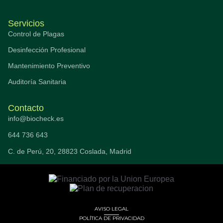
Servicios
Control de Plagas
Desinfección Profesional
Mantenimiento Preventivo
Auditoría Sanitaria
Contacto
info@biocheck.es
644 736 643
C. de Perú, 20, 28823 Coslada, Madrid
AVISO LEGAL
POLÍTICA DE PRIVACIDAD