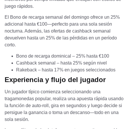
juego rápidos.
El Bono de recarga semanal del domingo ofrece un 25%
adicional hasta €100—perfecto para una sola sesión
nocturna. Además, las ofertas de cashback semanal
devuelven hasta un 25% de las pérdidas en un período
corto.
Bono de recarga dominical – 25% hasta €100
Cashback semanal – hasta 25% según nivel
Rakeback – hasta 17% en juegos seleccionados
Experiencia y flujo del jugador
Un jugador típico comienza seleccionando una
tragamonedas popular, realiza una apuesta rápida usando
la función de auto‑roll, gira en segundos y luego decide si
persigue la ganancia o toma un descanso—todo en una
sola sesión.