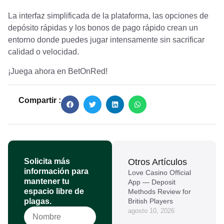
La interfaz simplificada de la plataforma, las opciones de
depósito rápidas y los bonos de pago rápido crean un
entorno donde puedes jugar intensamente sin sacrificar
calidad o velocidad.
¡Juega ahora en BetOnRed!
Compartir :
Solicita más
Otros Artículos
información para
Love Casino Official
mantener tu
App — Deposit
espacio libre de
Methods Review for
plagas.
British Players
agosto 10, 2026