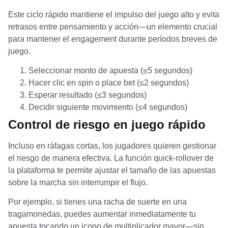
Este ciclo rápido mantiene el impulso del juego alto y evita
retrasos entre pensamiento y acción—un elemento crucial
para mantener el engagement durante períodos breves de
juego.
Seleccionar monto de apuesta (≤5 segundos)
Hacer clic en spin o place bet (≤2 segundos)
Esperar resultado (≤3 segundos)
Decidir siguiente movimiento (≤4 segundos)
Control de riesgo en juego rápido
Incluso en ráfagas cortas, los jugadores quieren gestionar
el riesgo de manera efectiva. La función quick‑rollover de
la plataforma te permite ajustar el tamaño de las apuestas
sobre la marcha sin interrumpir el flujo.
Por ejemplo, si tienes una racha de suerte en una
tragamonedas, puedes aumentar inmediatamente tu
apuesta tocando un icono de multiplicador mayor—sin