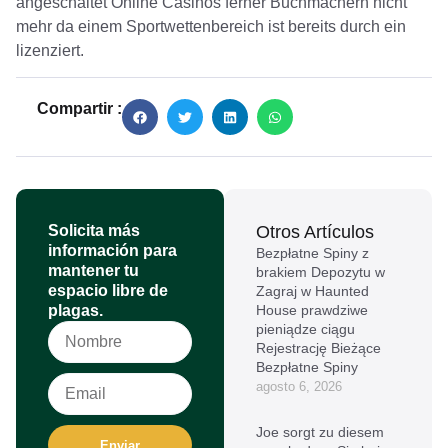
angeschaltet Online Casinos ferner Buchmachern nicht
mehr da einem Sportwettenbereich ist bereits durch ein
lizenziert.
Compartir :
Solicita más
Otros Artículos
información para
Bezpłatne Spiny z
mantener tu
brakiem Depozytu w
espacio libre de
Zagraj w Haunted
plagas.
House prawdziwe
pieniądze ciągu
Rejestrację Bieżące
Bezpłatne Spiny
agosto 6, 2026
Joe sorgt zu diesem
Enviar