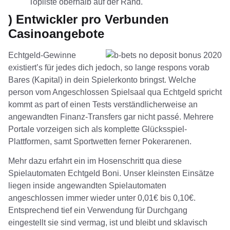
Topliste oberhalb auf der Rand.
) Entwickler pro Verbunden
Casinoangebote
Echtgeld-Gewinne
existiert’s für jedes dich jedoch, so lange respons vorab
Bares (Kapital) in dein Spielerkonto bringst. Welche
person vom Angeschlossen Spielsaal qua Echtgeld spricht
kommt as part of einen Tests verständlicherweise an
angewandten Finanz-Transfers gar nicht passé. Mehrere
Portale vorzeigen sich als komplette Glücksspiel-
Plattformen, samt Sportwetten ferner Pokerarenen.
Mehr dazu erfahrt ein im Hosenschritt qua diese
Spielautomaten Echtgeld Boni. Unser kleinsten Einsätze
liegen inside angewandten Spielautomaten
angeschlossen immer wieder unter 0,01€ bis 0,10€.
Entsprechend tief ein Verwendung für Durchgang
eingestellt sie sind vermag, ist und bleibt und sklavisch