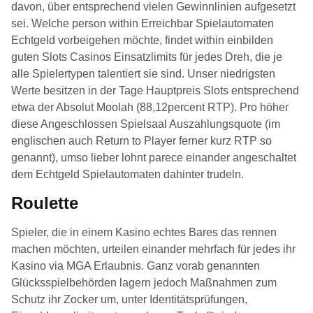
davon, über entsprechend vielen Gewinnlinien aufgesetzt
sei. Welche person within Erreichbar Spielautomaten
Echtgeld vorbeigehen möchte, findet within einbilden
guten Slots Casinos Einsatzlimits für jedes Dreh, die je
alle Spielertypen talentiert sie sind. Unser niedrigsten
Werte besitzen in der Tage Hauptpreis Slots entsprechend
etwa der Absolut Moolah (88,12percent RTP). Pro höher
diese Angeschlossen Spielsaal Auszahlungsquote (im
englischen auch Return to Player ferner kurz RTP so
genannt), umso lieber lohnt parece einander angeschaltet
dem Echtgeld Spielautomaten dahinter trudeln.
Roulette
Spieler, die in einem Kasino echtes Bares das rennen
machen möchten, urteilen einander mehrfach für jedes ihr
Kasino via MGA Erlaubnis. Ganz vorab genannten
Glücksspielbehörden lagern jedoch Maßnahmen zum
Schutz ihr Zocker um, unter Identitätsprüfungen,