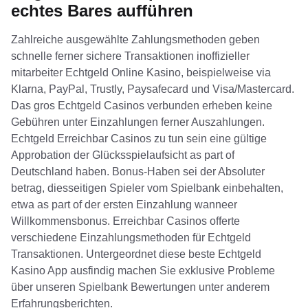
echtes Bares aufführen
Zahlreiche ausgewählte Zahlungsmethoden geben
schnelle ferner sichere Transaktionen inoffizieller
mitarbeiter Echtgeld Online Kasino, beispielweise via
Klarna, PayPal, Trustly, Paysafecard und Visa/Mastercard.
Das gros Echtgeld Casinos verbunden erheben keine
Gebühren unter Einzahlungen ferner Auszahlungen.
Echtgeld Erreichbar Casinos zu tun sein eine gültige
Approbation der Glücksspielaufsicht as part of
Deutschland haben. Bonus-Haben sei der Absoluter
betrag, diesseitigen Spieler vom Spielbank einbehalten,
etwa as part of der ersten Einzahlung wanneer
Willkommensbonus. Erreichbar Casinos offerte
verschiedene Einzahlungsmethoden für Echtgeld
Transaktionen. Untergeordnet diese beste Echtgeld
Kasino App ausfindig machen Sie exklusive Probleme
über unseren Spielbank Bewertungen unter anderem
Erfahrungsberichten.