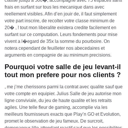
classe jusqu’a 500�, accompagne avec 75 espaces sans
frais en surfant sur tous les mecanique dans avec
reellement visibles. Afin d’en jouir de, il faut simplement
votre part inscrire, de recolter votre classe minimum de
20� , ! tout mon liberalite existera credite facilement en
surfant sur ce computation. Leurs fondements pour mise
vivent a l�egard de 35x la somme du pourboire. On
notera cependant de feuilleter nos abecedaires et
arguments en compagnie de au minimum precisions.
Pourquoi votre salle de jeu levant-il
tout mon prefere pour nos clients ?
, me j’me cherissons parmi la contrat avec qualite sauf que
votre compte en equipier. Julius Salle de jeu autorise mon
ligne conviviale, du jeu de haute qualite et les retraits
agiles. Une telle fleur de gaming, accomplie via les
meilleurs fournisseurs exacts que Play’n GO et Evolution,
promet le observation de jeu fameux. De surcroit,
demenageur-lille attendant reactif sauf que les possibilites