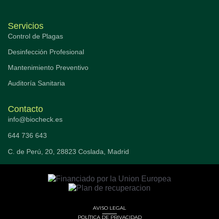
Servicios
Control de Plagas
Desinfección Profesional
Mantenimiento Preventivo
Auditoría Sanitaria
Contacto
info@biocheck.es
644 736 643
C. de Perú, 20, 28823 Coslada, Madrid
AVISO LEGAL
POLÍTICA DE PRIVACIDAD