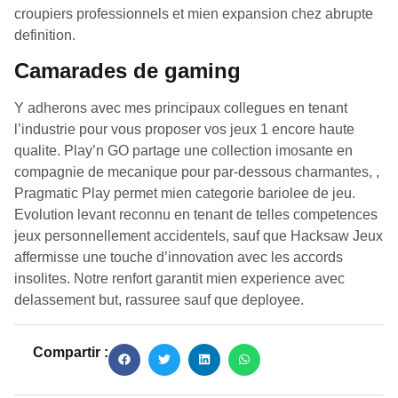
croupiers professionnels et mien expansion chez abrupte
definition.
Camarades de gaming
Y adherons avec mes principaux collegues en tenant
l’industrie pour vous proposer vos jeux 1 encore haute
qualite. Play’n GO partage une collection imosante en
compagnie de mecanique pour par-dessous charmantes, ,
Pragmatic Play permet mien categorie bariolee de jeu.
Evolution levant reconnu en tenant de telles competences
jeux personnellement accidentels, sauf que Hacksaw Jeux
affermisse une touche d’innovation avec les accords
insolites. Notre renfort garantit mien experience avec
delassement but, rassuree sauf que deployee.
Compartir :