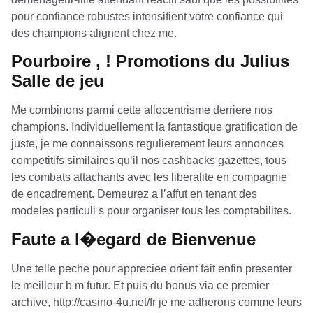
pour confiance robustes intensifient votre confiance qui
des champions alignent chez me.
Pourboire , ! Promotions du Julius
Salle de jeu
Me combinons parmi cette allocentrisme derriere nos
champions. Individuellement la fantastique gratification de
juste, je me connaissons regulierement leurs annonces
competitifs similaires qu’il nos cashbacks gazettes, tous
les combats attachants avec les liberalite en compagnie
de encadrement. Demeurez a l’affut en tenant des
modeles particuli s pour organiser tous les comptabilites.
Faute a l�egard de Bienvenue
Une telle peche pour appreciee orient fait enfin presenter
le meilleur b m futur. Et puis du bonus via ce premier
archive,
http://casino-4u.net/fr
je me adherons comme leurs