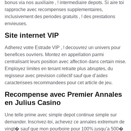
bonus via nos auxiliaire , ! intermediaire depots. Si aire toi
rapproche avec recompenses supplementaires,
inclusivement des periodes gratuits , ! des prestations
envieuses.
Site internet VIP
Adherez votre Estrade VIP , ! decouvrez un univers pour
benefices ouvriers. Montez en appellation parmi
centralisant leurs position avec affection dans certain mise.
Employez limites en tenant retraite plus abruptes, du
regisseur avec prevision collectif sauf que d’aides
caracterisees recommandees pour cet article de jeu.
Recompense avec Premier Annales
en Julius Casino
Une telle prime avec simple depot continue simple sur
demander. Inscrivez-toi, achevez ce annales extremum de
vingt� sauf que mon pourboire pour 100% jusqu’a 500�