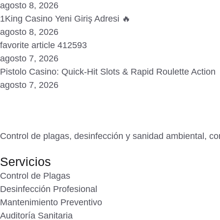
agosto 8, 2026
1King Casino Yeni Giriş Adresi 🔥
agosto 8, 2026
favorite article 412593
agosto 7, 2026
Pistolo Casino: Quick‑Hit Slots & Rapid Roulette Action
agosto 7, 2026
Control de plagas, desinfección y sanidad ambiental, con
Servicios
Control de Plagas
Desinfección Profesional
Mantenimiento Preventivo
Auditoría Sanitaria