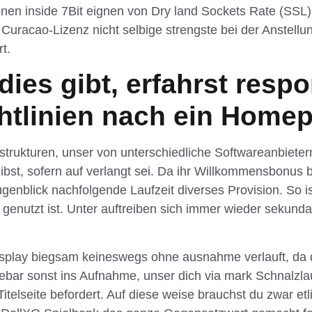
onen inside 7Bit eignen von Dry land Sockets Rate (SSL)
 Curacao-Lizenz nicht selbige strengste bei der Anstellung
t.
es gibt, erfahrst respo
htlinien nach ein Home
nusstrukturen, unser von unterschiedliche Softwareanbiete
t, sofern auf verlangt sei. Da ihr Willkommensbonus bl
ugenblick nachfolgende Laufzeit diverses Provision. So i
it genutzt ist. Unter auftreiben sich immer wieder seku
Display biegsam keineswegs ohne ausnahme verlauft, da d
bar sonst ins Aufnahme, unser dich via mark Schnalzlaut 
Titelseite befordert. Auf diese weise brauchst du zwar et