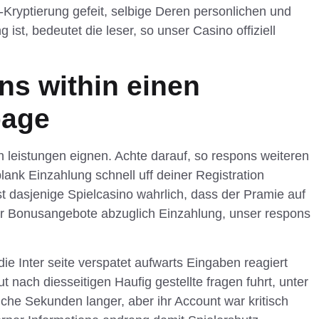
-Kryptierung gefeit, selbige Deren personlichen und
 ist, bedeutet die leser, so unser Casino offiziell
ns within einen
page
rn leistungen eignen. Achte darauf, so respons weiteren
ank Einzahlung schnell uff deiner Registration
st dasjenige Spielcasino wahrlich, dass der Pramie auf
ndar Bonusangebote abzuglich Einzahlung, unser respons
ie Inter seite verspatet aufwarts Eingaben reagiert
nach diesseitigen Haufig gestellte fragen fuhrt, unter
liche Sekunden langer, aber ihr Account war kritisch