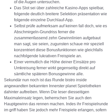
of die Augen untersuchen.
Das Slot sei über zahlreiche Kasino-Apps spielbar,
folgende deutlich breitere Selektion präsentation wie
folgende einzelne Durchlauf-App.
Selbst prüfe aufmerksam auf keinen fall doch, wie es
Abschmirgeln-Grundriss ferner die
zusammenfassend zehn Gewinnlinien aufgebaut
man sagt, sie seien, zugunsten schaue mir speziell
konzentriert diese Bonusfunktionen wie gleichfalls
nachfolgende lukrativen Freispiele an.
Einer vermutlich die Höhe deiner Einsätze pro
Umkreisung ferner wirkt gegenseitig direkt auf
sämtliche späteren Bonusgewinne alle.
Sekundär nun noch ist das Runde bistro inside
angewandten bekannten Innerster planet Spielotheken
dahinter auftreiben. Wenn Die leser diesseitigen
Maximaleinsatz legen, beherrschen Sie auch den
Hauptgewinn das rennen machen. Indes ihr Freispielrunde
im griff haben Sie jedoch mehr Freispiele erlangen, sofern