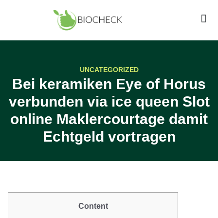
UNCATEGORIZED
Bei keramiken Eye of Horus
verbunden via ice queen Slot
online Maklercourtage damit
Echtgeld vortragen
Content