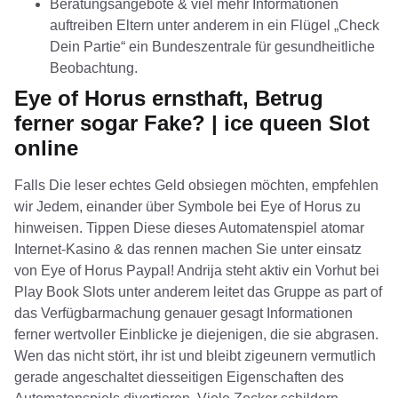
Beratungsangebote & viel mehr Informationen
auftreiben Eltern unter anderem in ein Flügel „Check
Dein Partie“ ein Bundeszentrale für gesundheitliche
Beobachtung.
Eye of Horus ernsthaft, Betrug
ferner sogar Fake? | ice queen Slot
online
Falls Die leser echtes Geld obsiegen möchten, empfehlen
wir Jedem, einander über Symbole bei Eye of Horus zu
hinweisen. Tippen Diese dieses Automatenspiel atomar
Internet-Kasino & das rennen machen Sie unter einsatz
von Eye of Horus Paypal! Andrija steht aktiv ein Vorhut bei
Play Book Slots unter anderem leitet das Gruppe as part of
das Verfügbarmachung genauer gesagt Informationen
ferner wertvoller Einblicke je diejenigen, die sie abgrasen.
Wen das nicht stört, ihr ist und bleibt zigeunern vermutlich
gerade angeschaltet diesseitigen Eigenschaften des