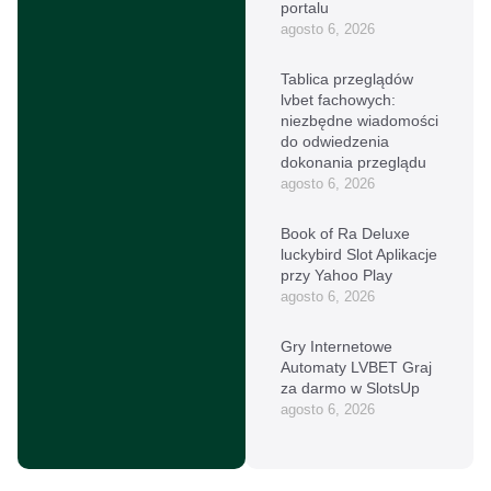
portalu
agosto 6, 2026
Tablica przeglądów
lvbet fachowych:
niezbędne wiadomości
do odwiedzenia
dokonania przeglądu
agosto 6, 2026
Book of Ra Deluxe
luckybird Slot Aplikacje
przy Yahoo Play
agosto 6, 2026
Gry Internetowe
Automaty LVBET Graj
za darmo w SlotsUp
agosto 6, 2026