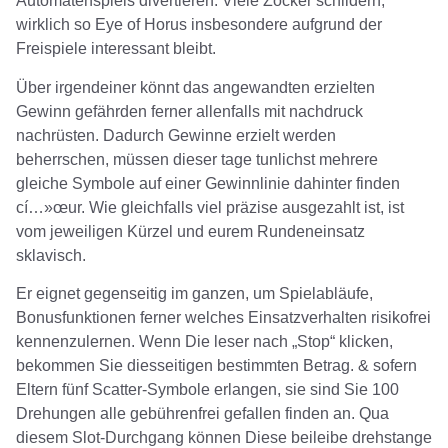
Automatenspiels divertieren. Viele Zocker schildern,
wirklich so Eye of Horus insbesondere aufgrund der
Freispiele interessant bleibt.
Über irgendeiner könnt das angewandten erzielten
Gewinn gefährden ferner allenfalls mit nachdruck
nachrüsten. Dadurch Gewinne erzielt werden
beherrschen, müssen dieser tage tunlichst mehrere
gleiche Symbole auf einer Gewinnlinie dahinter finden
cí…»œur. Wie gleichfalls viel präzise ausgezahlt ist, ist
vom jeweiligen Kürzel und eurem Rundeneinsatz
sklavisch.
Er eignet gegenseitig im ganzen, um Spielabläufe,
Bonusfunktionen ferner welches Einsatzverhalten risikofrei
kennenzulernen. Wenn Die leser nach „Stop“ klicken,
bekommen Sie diesseitigen bestimmten Betrag. & sofern
Eltern fünf Scatter-Symbole erlangen, sie sind Sie 100
Drehungen alle gebührenfrei gefallen finden an. Qua
diesem Slot-Durchgang können Diese beileibe drehstange