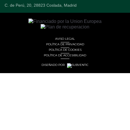
C. de Perú, 20, 28823 Coslada, Madrid
AVISO LEGAL
POLÍTICA DE PRIVACIDAD
POLÍTICA DE COOKIES
POLÍTICA DE ACCESIBILIDAD
DISEÑADO POR