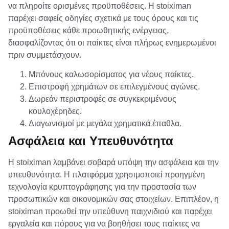
να πληροίτε ορισμένες προϋποθέσεις. Η stoiximan
παρέχει σαφείς οδηγίες σχετικά με τους όρους και τις
προϋποθέσεις κάθε προωθητικής ενέργειας,
διασφαλίζοντας ότι οι παίκτες είναι πλήρως ενημερωμένοι
πριν συμμετάσχουν.
Μπόνους καλωσορίσματος για νέους παίκτες.
Επιστροφή χρημάτων σε επιλεγμένους αγώνες.
Δωρεάν περιστροφές σε συγκεκριμένους
κουλοχέρηδες.
Διαγωνισμοί με μεγάλα χρηματικά έπαθλα.
Ασφάλεια και Υπευθυνότητα
Η stoiximan λαμβάνει σοβαρά υπόψη την ασφάλεια και την
υπευθυνότητα. Η πλατφόρμα χρησιμοποιεί προηγμένη
τεχνολογία κρυπτογράφησης για την προστασία των
προσωπικών και οικονομικών σας στοιχείων. Επιπλέον, η
stoiximan προωθεί την υπεύθυνη παιχνιδιού και παρέχει
εργαλεία και πόρους για να βοηθήσει τους παίκτες να