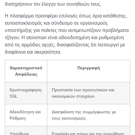
διατηρήσουν τον έλεγχο των συνηθειών τους.
Η πλατφόρμα προσφέρει επιλογές όπως όρια κατάθεσης,
αυτοαποκλεισμός και σύνδεσμο σε οργανισμούς
υποστήριξης για παίκτες που αντιμετωπίζουν προβλήματα
τζόγου. Η stoiximan είναι αδειοδοτημένη και ρυθμισμένη
από τις αρμόδιες αρχές, διασφαλίζοντας ότι λειτουργεί με
διαφάνεια και ακεραιότητα.
Χαρακτηριστικό
Περιγραφή
Ασφάλειας
Κρυπτογράφηση
Προστασία των προσωπικών και
SSL
οικονομικών στοιχείων.
Αδειοδότηση και
Διασφάλιση της συμμόρφωσης με
Ρύθμιση
τους κανονισμούς.
Υπεύθυνη
Εργαλεία και πόροι για την προώθηση