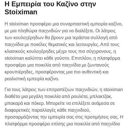
Η Εμπειρία του Καζίνο στην
Stoiximan
Η stoiximan προσφέρει μια συναρπαστική εμπειρία καζίνο,
με μια πληθώρα παιχνιδιών για να διαλέξετε. Οι λάτρεις
των κουλοχέρηδων θα βρουν μια τεράστια συλλογή από
παιχνίδια με ποικίλες θεματικές και λειτουργίες. Από τους
κλασικούς κουλοχέρηδες μέχρι τους πιο σύγχρονους, η
stoiximan καλύπτει κάθε γούστο. Επιπλέον, η πλατφόρμα
προσφέρει μια ποικιλία από παιχνίδια με ζωντανούς
κρουπιέρηδες, προσφέροντας μια πιο αυθεντική και
ρεαλιστική εμπειρία καζίνο.
Για τους λάτρεις των επιτραπέζιων παιχνιδιών, η stoiximan
διαθέτει μια μεγάλη ποικιλία από ρουλέτα, μπλακτζακ,
μπακαρά και πόκερ. Μπορείτε να επιλέξετε ανάμεσα σε
διαφορετικές παραλλαγές κάθε παιχνιδιού,
προσαρμόζοντας την εμπειρία σας στις προτιμήσεις σας. Η
πλατφόρμα προσφέρει επίσης μια ποικιλία από παιχνίδια