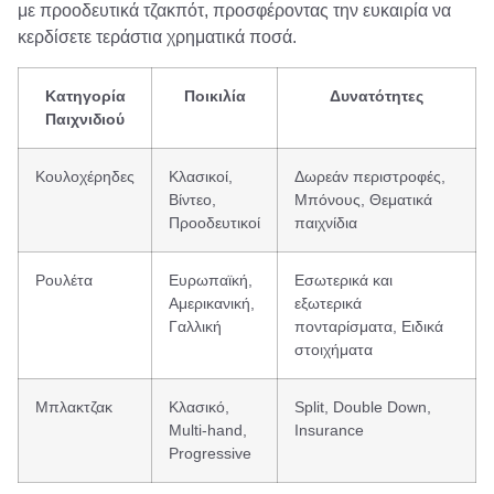
με προοδευτικά τζακπότ, προσφέροντας την ευκαιρία να
κερδίσετε τεράστια χρηματικά ποσά.
Κατηγορία
Ποικιλία
Δυνατότητες
Παιχνιδιού
Κουλοχέρηδες
Κλασικοί,
Δωρεάν περιστροφές,
Βίντεο,
Μπόνους, Θεματικά
Προοδευτικοί
παιχνίδια
Ρουλέτα
Ευρωπαϊκή,
Εσωτερικά και
Αμερικανική,
εξωτερικά
Γαλλική
πονταρίσματα, Ειδικά
στοιχήματα
Μπλακτζακ
Κλασικό,
Split, Double Down,
Multi-hand,
Insurance
Progressive