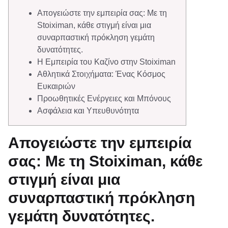
Απογειώστε την εμπειρία σας: Με τη
Stoiximan, κάθε στιγμή είναι μια
συναρπαστική πρόκληση γεμάτη
δυνατότητες.
Η Εμπειρία του Καζίνο στην Stoiximan
Αθλητικά Στοιχήματα: Ένας Κόσμος
Ευκαιριών
Προωθητικές Ενέργειες και Μπόνους
Ασφάλεια και Υπευθυνότητα
Απογειώστε την εμπειρία
σας: Με τη Stoiximan, κάθε
στιγμή είναι μια
συναρπαστική πρόκληση
γεμάτη δυνατότητες.